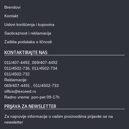
Brendovi
Kontakt
Uslovi korišćenja i kupovina
Saobraznost i reklamacija
Zaštita podataka o ličnosti
KONTAKTIRAJTE NAS
011/407-4492, 069/407-4492
011/4502-736, 011/4502-734
011/4502-732
Reklamacije:
069/407-4491 , 011/4502-733
office@exceed.rs
Radno vreme: pon-pet 09-17h
PRIJAVA ZA NEWSLETTER
Za najnovije informacije o našim proizvodima prijavite se na
newsletter