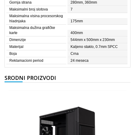
Gornja strana
280mm, 360mm
Maksimalni broj slotova
7
Maksimalna visina procesorskog
hladnjaka
175mm
Maksimalna dužina grafičke
karte
400mm
Dimenzije
544mm x 500mm x 230mm
Materijal
Kaljeno staklo, 0.7mm SPCC
Boja
Crna
Reklamacioni period
24 meseca
SRODNI PROIZVODI