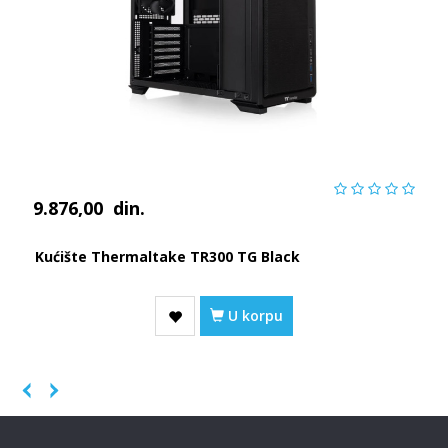
9.876,00
din.
Kućište Thermaltake TR300 TG Black
U korpu
Previous
Next