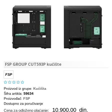
FSP GROUP CUT593P kućište
FSP
Proizvod iz grupe:
Kućišta
Šifra artikla:
59634
Proizvođač:
FSP
Dostupno za poručivanje
10.900,00
din.
Cena za odloženo plaćanje: