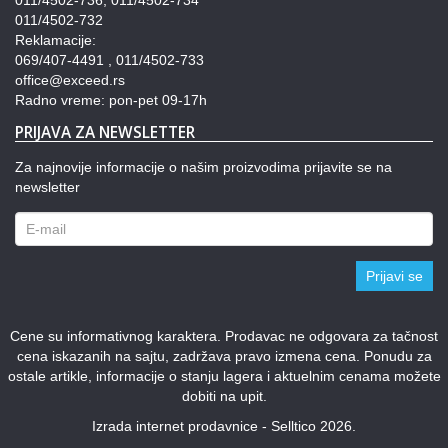
011/4502-732
Reklamacije:
069/407-4491 , 011/4502-733
office@exceed.rs
Radno vreme: pon-pet 09-17h
PRIJAVA ZA NEWSLETTER
Za najnovije informacije o našim proizvodima prijavite se na
newsletter
Prijavi se
Cene su informativnog karaktera. Prodavac ne odgovara za tačnost
cena iskazanih na sajtu, zadržava pravo izmena cena. Ponudu za
ostale artikle, informacije o stanju lagera i aktuelnim cenama možete
dobiti na upit.
Izrada internet prodavnice - Selltico 2026.