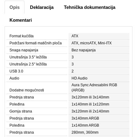
Opis
Deklaracija
Tehnička dokumentacija
Komentari
Format kućišta
ATX
Podržani formati matičnih ploča
ATX, microATX, Mini-ITX
Snaga napajanja
Bez napajanja
Unutrašnja 3.5" ležišta
3
Unutrašnja 2.5" ležišta
3
USB 3.0
2
Audio
HD Audio
Aura Sync Adresabilni RGB
Dodatne mogućnosti
(ARGB)
Prednja strana
3x120mm ili 3x140mm
Poleđina
1x140mm ili 1x120mm
Gornja strana
3x120mm ili 2x140mm
Prednja strana
3x140mm ARGB
Poleđina
1x140mm ARGB
Prednja strana
280mm, 360mm