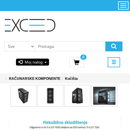
Kategorije
Početna
Akcija
Konfigurator
Kontakt
Uslovi
0
korišćenja i
Moj nalog
kupovina
GIGABYTE
RAČUNARSKE KOMPONENTE
Kućišta
& STEAM
PoweredByAsus
MICROSOFT