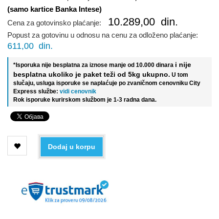
(samo kartice Banka Intese)
10.289,00
din.
Cena za gotovinsko plaćanje:
Popust za gotovinu u odnosu na cenu za odloženo plaćanje:
611,00
din.
i nije
*Isporuka nije besplatna za iznose manje od 10.000 dinara
besplatna ukoliko je paket teži od 5kg ukupno.
U tom
slučaju, usluga isporuke se naplaćuje po zvaničnom cenovniku City
Express službe:
vidi cenovnik
Rok isporuke kurirskom službom je 1-3 radna dana.
Dodaj u korpu