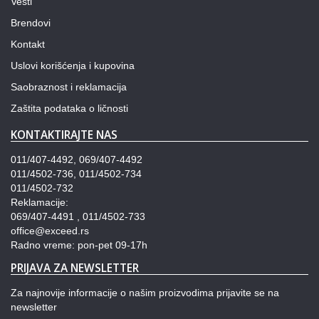
Vesti
Brendovi
Kontakt
Uslovi korišćenja i kupovina
Saobraznost i reklamacija
Zaštita podataka o ličnosti
KONTAKTIRAJTE NAS
011/407-4492, 069/407-4492
011/4502-736, 011/4502-734
011/4502-732
Reklamacije:
069/407-4491 , 011/4502-733
office@exceed.rs
Radno vreme: pon-pet 09-17h
PRIJAVA ZA NEWSLETTER
Za najnovije informacije o našim proizvodima prijavite se na
newsletter