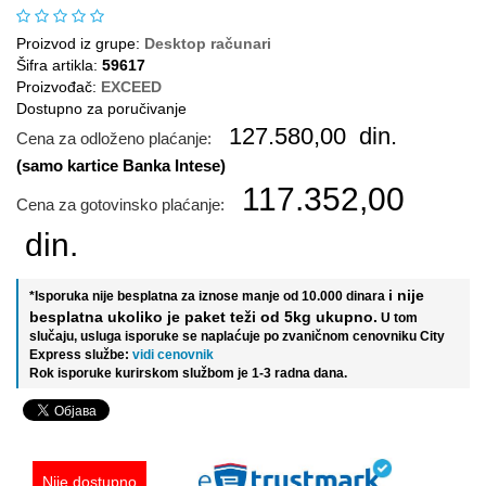
Proizvod iz grupe:
Desktop računari
Šifra artikla:
59617
Proizvođač:
EXCEED
Dostupno za poručivanje
127.580,00
din.
Cena za odloženo plaćanje:
(samo kartice Banka Intese)
117.352,00
Cena za gotovinsko plaćanje:
din.
i nije
*Isporuka nije besplatna za iznose manje od 10.000 dinara
besplatna ukoliko je paket teži od 5kg ukupno.
U tom
slučaju, usluga isporuke se naplaćuje po zvaničnom cenovniku City
Express službe:
vidi cenovnik
Rok isporuke kurirskom službom je 1-3 radna dana.
Nije dostupno