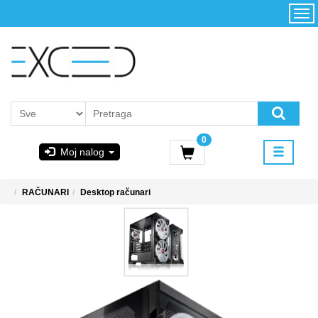
Kategorije
Početna
Akcija
Konfigurator
Kontakt
Uslovi
0
korišćenja i
Moj nalog
kupovina
GIGABYTE
RAČUNARI
Desktop računari
& STEAM
PoweredByAsus
MICROSOFT