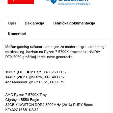
Opis
Deklaracija
Tehnička dokumentacija
Komentari
Moćan gaming računar namenjen za moderne igre, streaming i
multitasking, baziran na Ryzen 7 5700X procesoru i NVIDIA
RTX 5060 grafičkoj kartici nove generacije.
1080p (Full HD):
Ultra, 140–250 FPS
1440p (2K):
High/Ultra, 90–140 FPS
4K:
Medium/High uz DLSS, 60+ FPS
AMD Ryzen 7 5700X Tray
Gigabyte B550 Eagle
32GB KINGSTON DDR4 3200MHz (2x16) FURY Beast
KF432C16BB1K2/32