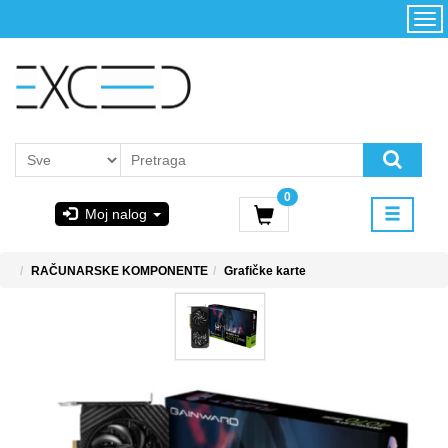
Kategorije
Početna
Akcija
Konfigurator
Kontakt
Uslovi
0
korišćenja i
Moj nalog
kupovina
GIGABYTE
RAČUNARSKE KOMPONENTE
Grafičke karte
& STEAM
PoweredByAsus
MICROSOFT