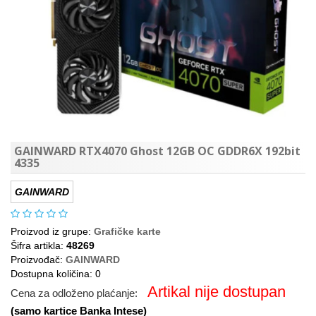
GAINWARD RTX4070 Ghost 12GB OC GDDR6X 192bit
4335
GAINWARD
Proizvod iz grupe:
Grafičke karte
Šifra artikla:
48269
Proizvođač:
GAINWARD
Dostupna količina: 0
Artikal nije dostupan
Cena za odloženo plaćanje:
(samo kartice Banka Intese)