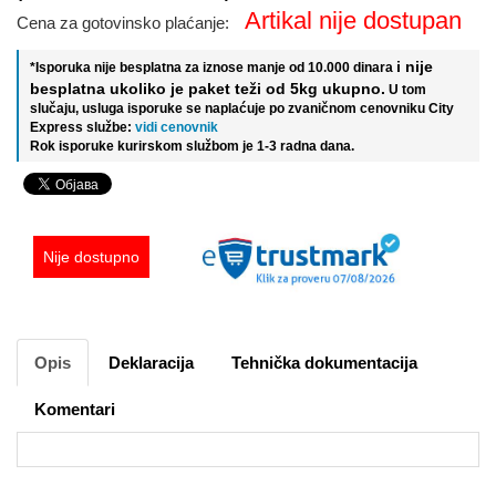
Artikal nije dostupan
Cena za gotovinsko plaćanje:
i nije
*Isporuka nije besplatna za iznose manje od 10.000 dinara
besplatna ukoliko je paket teži od 5kg ukupno.
U tom
slučaju, usluga isporuke se naplaćuje po zvaničnom cenovniku City
Express službe:
vidi cenovnik
Rok isporuke kurirskom službom je 1-3 radna dana.
Nije dostupno
Opis
Deklaracija
Tehnička dokumentacija
Komentari