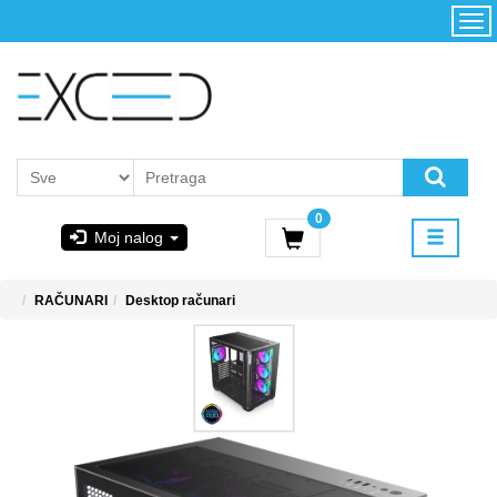
Kategorije
Početna
Akcija
Konfigurator
Kontakt
Uslovi
0
korišćenja i
Moj nalog
kupovina
GIGABYTE
RAČUNARI
Desktop računari
& STEAM
PoweredByAsus
MICROSOFT