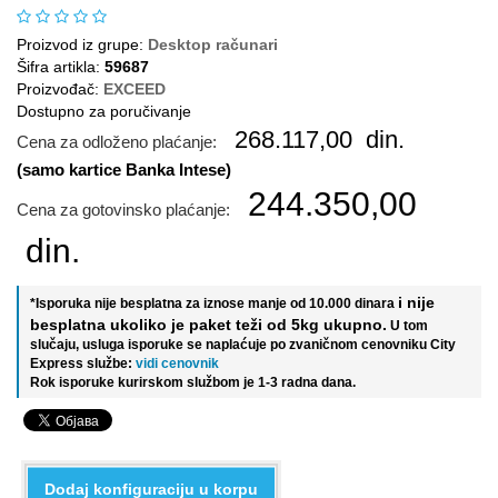
Proizvod iz grupe:
Desktop računari
Šifra artikla:
59687
Proizvođač:
EXCEED
Dostupno za poručivanje
268.117,00
din.
Cena za odloženo plaćanje:
(samo kartice Banka Intese)
244.350,00
Cena za gotovinsko plaćanje:
din.
i nije
*Isporuka nije besplatna za iznose manje od 10.000 dinara
besplatna ukoliko je paket teži od 5kg ukupno.
U tom
slučaju, usluga isporuke se naplaćuje po zvaničnom cenovniku City
Express službe:
vidi cenovnik
Rok isporuke kurirskom službom je 1-3 radna dana.
Dodaj konfiguraciju u korpu