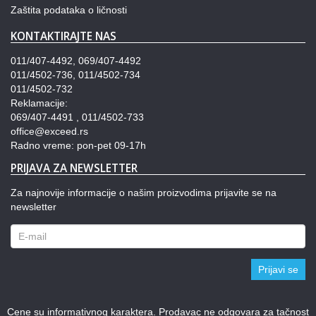
Zaštita podataka o ličnosti
KONTAKTIRAJTE NAS
011/407-4492, 069/407-4492
011/4502-736, 011/4502-734
011/4502-732
Reklamacije:
069/407-4491 , 011/4502-733
office@exceed.rs
Radno vreme: pon-pet 09-17h
PRIJAVA ZA NEWSLETTER
Za najnovije informacije o našim proizvodima prijavite se na
newsletter
Prijavi se
Cene su informativnog karaktera. Prodavac ne odgovara za tačnost