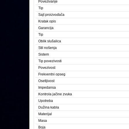
Povezivanje
Tip
Sajt proizvođača
Kratak opis
Garancija
Tip
Oblik slušalica
Stil nošenja
Sistem
Tip povezivosti
Povezivost
Frekventni opseg
Osetljivost
Impedansa
Kontrola jačine zvuka
Upotreba
Dužina kabla
Materijal
Masa
Boja