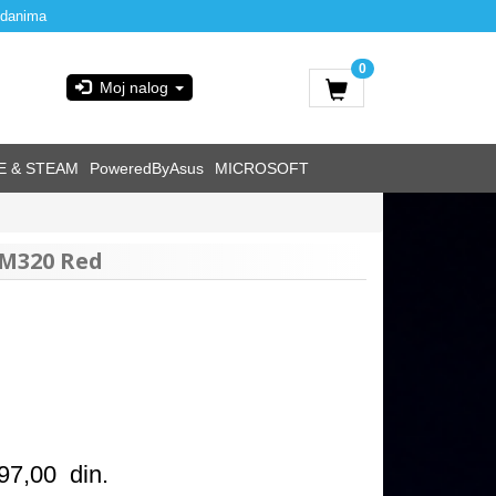
 danima
0
Moj nalog
E & STEAM
PoweredByAsus
MICROSOFT
-M320 Red
97,00
din.