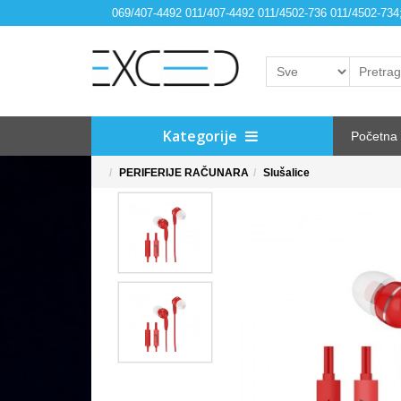
069/407-4492 011/407-4492 011/4502-736 011/4502-73
Kategorije
Početna
PERIFERIJE RAČUNARA
Slušalice