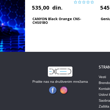
535,00
din.
545
CANYON Black Orange CNS-
Geni
CHS01BO
STRAN
Vesti
Pratite nas na društvenim mrežama
Brendo
Kontak
Uslovi 
Saobraz
Zaštita