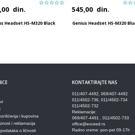
,00
din.
545,00
din.
us Headset HS-M320 Black
Genius Headset HS-M320 Blu
ICE
KONTAKTIRAJTE NAS
011/407-4492, 069/407-4492
011/4502-736, 011/4502-734
vi
011/4502-732
t
Reklamacije:
korišćenja i kupovina
069/407-4491 , 011/4502-733
nost i reklamacija
office@exceed.rs
Radno vreme: pon-pet 09-17h
 podataka o ličnosti