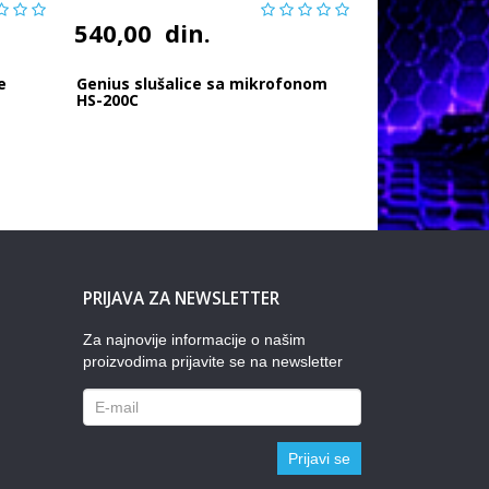
540,00
din.
e
Genius slušalice sa mikrofonom
HS-200C
PRIJAVA ZA NEWSLETTER
Za najnovije informacije o našim
proizvodima prijavite se na newsletter
Prijavi se