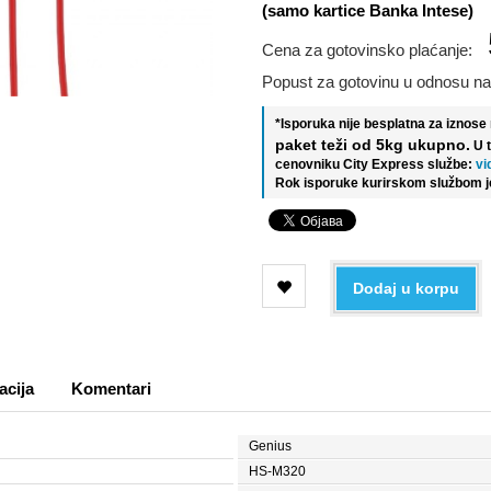
(samo kartice Banka Intese)
Cena za gotovinsko plaćanje:
Popust za gotovinu u odnosu na
*Isporuka nije besplatna za iznos
paket teži od 5kg ukupno.
U 
cenovniku City Express službe:
vi
Rok isporuke kurirskom službom j
Dodaj u korpu
acija
Komentari
Genius
HS-M320