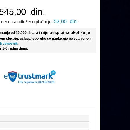
545,00
din.
52,00
din.
 cenu za odloženo plaćanje:
i nije besplatna ukoliko je
e manje od 10.000 dinara
tom slučaju, usluga isporuke se naplaćuje po zvaničnom
di cenovnik
e 1-3 radna dana.