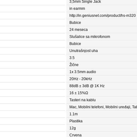
3,5mm Single Jack
in earmm
http://in.geniusnet.com/product/hs-m320
Bubice
24 meseca
Slušalice sa mikrofonom
Bubice
Unutrašnjost uha
3.5
Žične
1x 3.5mm audio
20Hz - 20kHz
88dB ± 3dB @ 1K Hz
16 ± 15%Ω
Tasteri na kablu
Mac, Mobilni telefoni, Mobilni uređaji, Ta
1.1m
Plastika
12g
Crvena