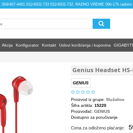
4; 069/407-4491 011/4502-733 011/4502-732; RADNO VREME 09h-17h radnim
Akcija
Konfigurator
Kontakt
Uslovi korišćenja i kupovina
GIGABYT
Genius Headset HS
GENIUS
Proizvod iz grupe:
Slušalice
Šifra artikla:
15220
Proizvođač:
GENIUS
Dostupno za poručivanje
5
Cena za odloženo plaćanje: