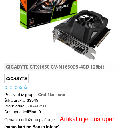
GIGABYTE GTX1650 GV-N1650D5-4GD 128bit
GIGABYTE
Proizvod iz grupe:
Grafičke karte
Šifra artikla:
33545
Proizvođač:
GIGABYTE
Dostupna količina: 0
Artikal nije dostupan
Cena za odloženo plaćanje:
(samo kartice Banka Intese)