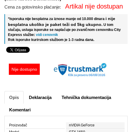
Artikal nije dostupan
Cena za gotovinsko plaćanje:
i nije
*Isporuka nije besplatna za iznose manje od 10.000 dinara
besplatna ukoliko je paket teži od 5kg ukupno.
U tom
slučaju, usluga isporuke se naplaćuje po zvaničnom cenovniku City
Express službe:
vidi cenovnik
Rok isporuke kurirskom službom je 1-3 radna dana.
Nije dostupno
Opis
Deklaracija
Tehnička dokumentacija
Komentari
Proizvođač
nVIDIA GeForce