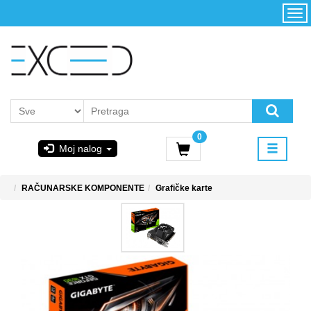
Kategorije
Početna
Akcija
Konfigurator
Kontakt
Uslovi
0
korišćenja i
Moj nalog
kupovina
GIGABYTE
RAČUNARSKE KOMPONENTE
Grafičke karte
& STEAM
PoweredByAsus
MICROSOFT