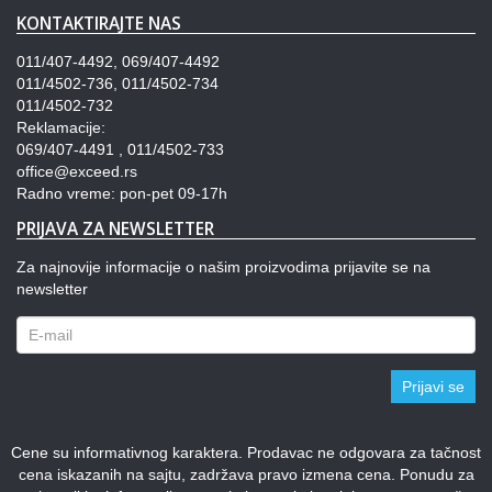
KONTAKTIRAJTE NAS
011/407-4492, 069/407-4492
011/4502-736, 011/4502-734
011/4502-732
Reklamacije:
069/407-4491 , 011/4502-733
office@exceed.rs
Radno vreme: pon-pet 09-17h
PRIJAVA ZA NEWSLETTER
Za najnovije informacije o našim proizvodima prijavite se na
newsletter
Prijavi se
Cene su informativnog karaktera. Prodavac ne odgovara za tačnost
cena iskazanih na sajtu, zadržava pravo izmena cena. Ponudu za