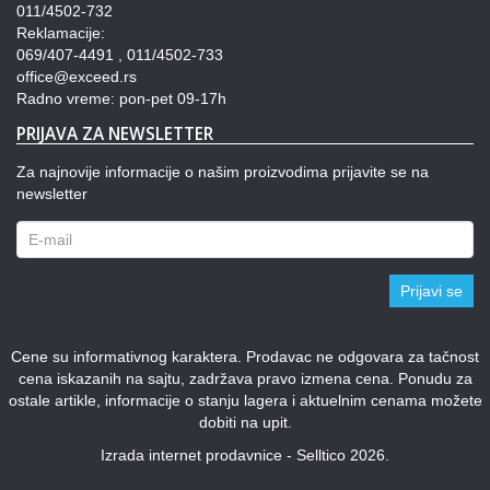
011/4502-732
Reklamacije:
069/407-4491 , 011/4502-733
office@exceed.rs
Radno vreme: pon-pet 09-17h
PRIJAVA ZA NEWSLETTER
Za najnovije informacije o našim proizvodima prijavite se na
newsletter
Prijavi se
Cene su informativnog karaktera. Prodavac ne odgovara za tačnost
cena iskazanih na sajtu, zadržava pravo izmena cena. Ponudu za
ostale artikle, informacije o stanju lagera i aktuelnim cenama možete
dobiti na upit.
Izrada internet prodavnice - Selltico 2026.