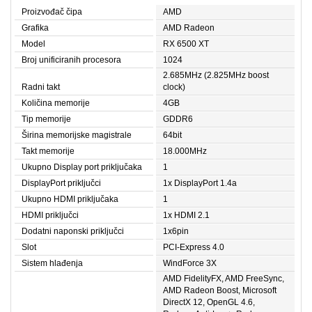
Proizvođač čipa
AMD
Grafika
AMD Radeon
Model
RX 6500 XT
Broj unificiranih procesora
1024
2.685MHz (2.825MHz boost
Radni takt
clock)
Količina memorije
4GB
Tip memorije
GDDR6
Širina memorijske magistrale
64bit
Takt memorije
18.000MHz
Ukupno Display port priključaka
1
DisplayPort priključci
1x DisplayPort 1.4a
Ukupno HDMI priključaka
1
HDMI priključci
1x HDMI 2.1
Dodatni naponski priključci
1x6pin
Slot
PCI-Express 4.0
Sistem hlađenja
WindForce 3X
AMD FidelityFX, AMD FreeSync,
AMD Radeon Boost, Microsoft
DirectX 12, OpenGL 4.6,