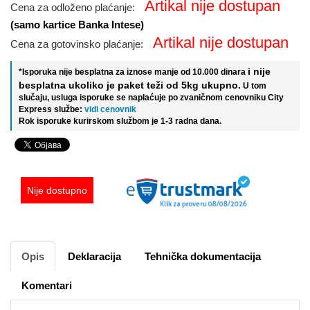
Artikal nije dostupan
Cena za odloženo plaćanje:
(samo kartice Banka Intese)
Artikal nije dostupan
Cena za gotovinsko plaćanje:
i nije
*Isporuka nije besplatna za iznose manje od 10.000 dinara
besplatna ukoliko je paket teži od 5kg ukupno.
U tom
slučaju, usluga isporuke se naplaćuje po zvaničnom cenovniku City
Express službe:
vidi cenovnik
Rok isporuke kurirskom službom je 1-3 radna dana.
Nije dostupno
Opis
Deklaracija
Tehnička dokumentacija
Komentari