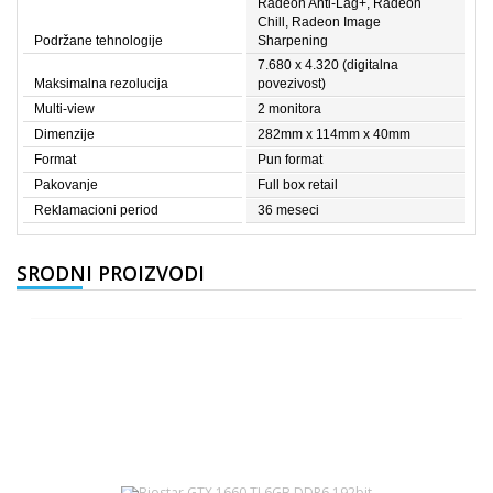
Radeon Anti-Lag+, Radeon
Chill, Radeon Image
Podržane tehnologije
Sharpening
7.680 x 4.320 (digitalna
Maksimalna rezolucija
povezivost)
Multi-view
2 monitora
Dimenzije
282mm x 114mm x 40mm
Format
Pun format
Pakovanje
Full box retail
Reklamacioni period
36 meseci
SRODNI PROIZVODI