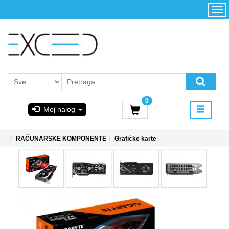
Kategorije
Početna
Akcija
Konfigurator
Kontakt
Uslovi
0
korišćenja i
Moj nalog
kupovina
GIGABYTE
RAČUNARSKE KOMPONENTE
Grafičke karte
& STEAM
PoweredByAsus
MICROSOFT