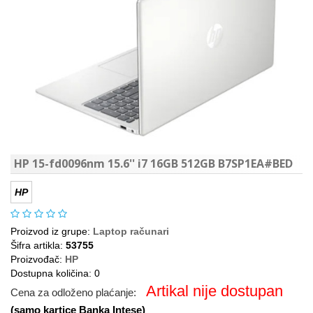
HP 15-fd0096nm 15.6'' i7 16GB 512GB B7SP1EA#BED
HP
Proizvod iz grupe:
Laptop računari
Šifra artikla:
53755
Proizvođač:
HP
Dostupna količina: 0
Artikal nije dostupan
Cena za odloženo plaćanje:
(samo kartice Banka Intese)