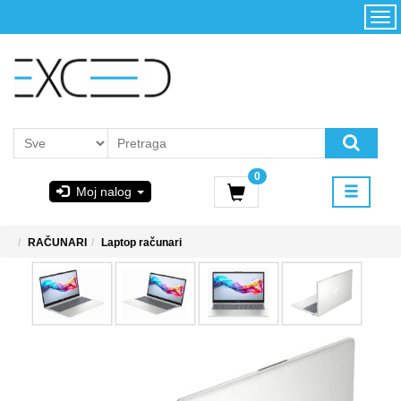
Kategorije
Početna
Akcija
Konfigurator
Kontakt
Uslovi
0
korišćenja i
Moj nalog
kupovina
GIGABYTE
RAČUNARI
Laptop računari
& STEAM
PoweredByAsus
MICROSOFT