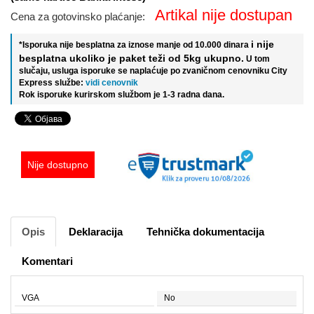
Artikal nije dostupan
Cena za gotovinsko plaćanje:
i nije
*Isporuka nije besplatna za iznose manje od 10.000 dinara
besplatna ukoliko je paket teži od 5kg ukupno.
U tom
slučaju, usluga isporuke se naplaćuje po zvaničnom cenovniku City
Express službe:
vidi cenovnik
Rok isporuke kurirskom službom je 1-3 radna dana.
Nije dostupno
Opis
Deklaracija
Tehnička dokumentacija
Komentari
VGA
No