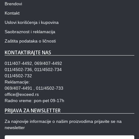
Brendovi
Kontakt
Uslovi korišćenja i kupovina
Saobraznost i reklamacija
Zaštita podataka o ličnosti
KONTAKTIRAJTE NAS
011/407-4492, 069/407-4492
011/4502-736, 011/4502-734
011/4502-732
Reklamacije:
069/407-4491 , 011/4502-733
office@exceed.rs
Radno vreme: pon-pet 09-17h
PRIJAVA ZA NEWSLETTER
Za najnovije informacije o našim proizvodima prijavite se na
newsletter