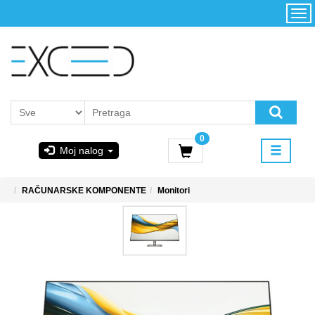
Kategorije
Početna
Akcija
Konfigurator
Kontakt
Uslovi
0
korišćenja i
Moj nalog
kupovina
GIGABYTE
RAČUNARSKE KOMPONENTE
Monitori
& STEAM
PoweredByAsus
MICROSOFT