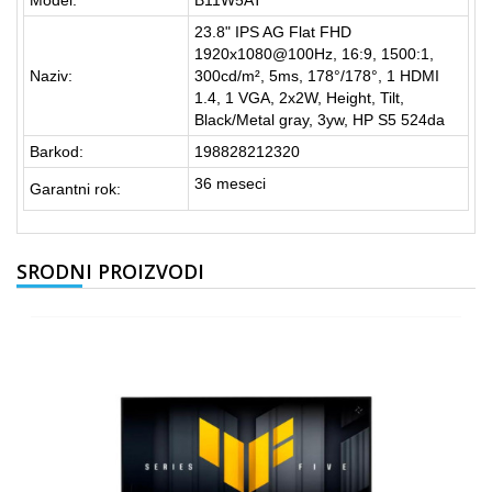
Model:
B11W5AT
23.8" IPS AG Flat FHD
1920x1080@100Hz, 16:9, 1500:1,
Naziv:
300cd/m², 5ms, 178°/178°, 1 HDMI
1.4, 1 VGA, 2x2W, Height, Tilt,
Black/Metal gray, 3yw, HP S5 524da
Barkod:
198828212320
36 meseci
Garantni rok:
SRODNI PROIZVODI