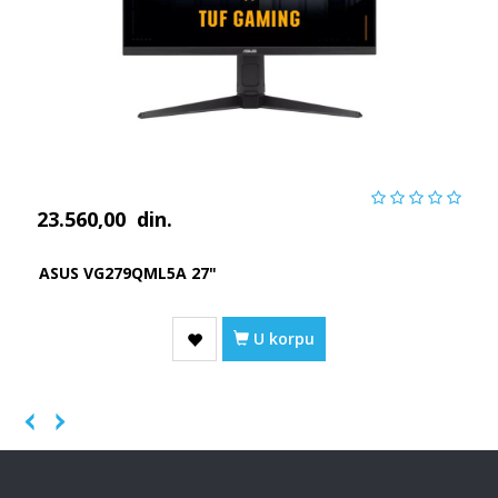
23.560,00
din.
ASUS VG279QML5A 27"
U korpu
Previous
Next