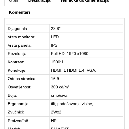
Opis
Deklaracija
Tehnička dokumentacija
Komentari
Dijagonala:
23.8"
Vrsta monitora:
LED
Vrsta panela:
IPS
Rezolucija:
Full HD, 1920 x1080
Kontrast:
1500:1
Konekcije:
HDMI; 1 HDMI 1.4; VGA;
Odnos stranica:
16:9
Osvetljenost:
300 cd/m²
Boja:
crno/siva
Ergonomija:
tilt; podešavanje visine;
Zvučnici:
2Wx2
Proizvođač:
HP