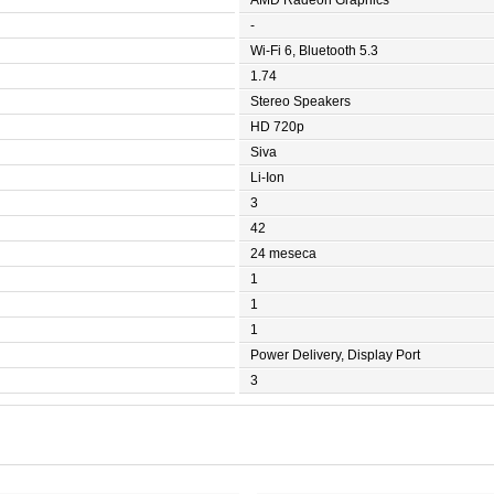
AMD Radeon Graphics
-
Wi-Fi 6, Bluetooth 5.3
1.74
Stereo Speakers
HD 720p
Siva
Li-Ion
3
42
24 meseca
1
1
1
Power Delivery, Display Port
3