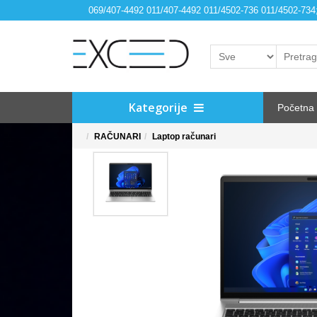
069/407-4492 011/407-4492 011/4502-736 011/4502-73
Kategorije
Početna
RAČUNARI
Laptop računari