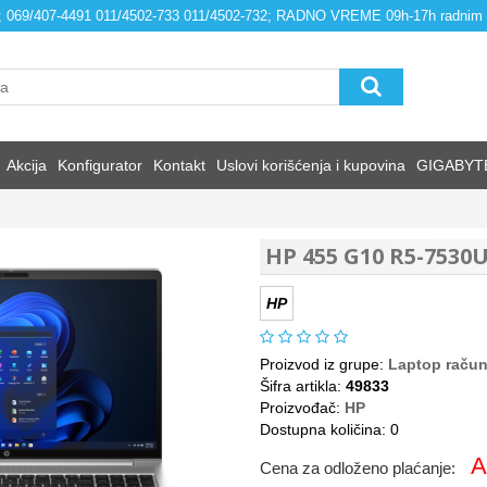
4; 069/407-4491 011/4502-733 011/4502-732; RADNO VREME 09h-17h radnim
Akcija
Konfigurator
Kontakt
Uslovi korišćenja i kupovina
GIGABYT
HP 455 G10 R5-7530
HP
Proizvod iz grupe:
Laptop račun
Šifra artikla:
49833
Proizvođač:
HP
Dostupna količina: 0
A
Cena za odloženo plaćanje: