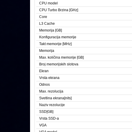
CPU model
CPU Turbo Brzina [GHz]
Core
L3 Cache
Memorija [GB]
Konfiguracija memorije
Takt memorije [MHz]
Memorija
Max. količina memorije [GB]
Broj memorijskih slotova
Ekran
Vrsta ekrana
Odnos
Max. rezolucija
Svetlina ekrana[nits]
Naziv rezolucije
SSD[GB]
Vrsta SSD-a
VGA