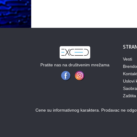
STRAN
Vesti
Pratite nas na društvenim mrežama
Brendo
Kontak
Uslovi 
Saobraz
Zaštita
Cene su informativnog karaktera. Prodavac ne odgova