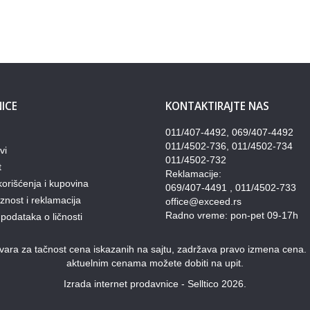
ICE
KONTAKTIRAJTE NAS
011/407-4492, 069/407-4492
011/4502-736, 011/4502-734
vi
011/4502-732
t
Reklamacije:
korišćenja i kupovina
069/407-4491 , 011/4502-733
nost i reklamacija
office@exceed.rs
Radno vreme: pon-pet 09-17h
 podataka o ličnosti
ra za tačnost cena iskazanih na sajtu, zadržava pravo izmena cena. Pon
aktuelnim cenama možete dobiti na upit.
Izrada internet prodavnice - Selltico 2026.