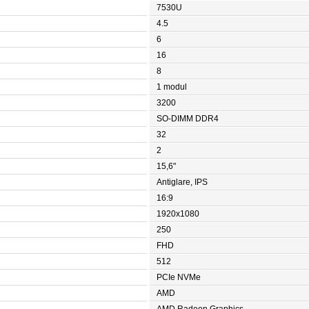
7530U
4.5
6
16
8
1 modul
3200
SO-DIMM DDR4
32
2
15,6"
Antiglare, IPS
16:9
1920x1080
250
FHD
512
PCIe NVMe
AMD