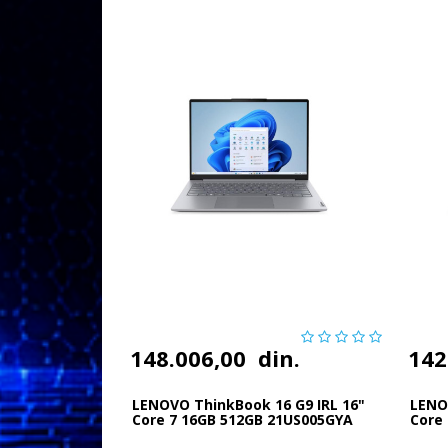
148.006,00
din.
142
LENOVO ThinkBook 16 G9 IRL 16"
LENO
Core 7 16GB 512GB 21US005GYA
Core