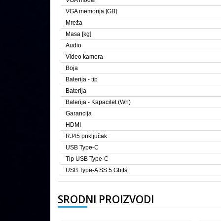
VGA model
VGA memorija [GB]
Mreža
Masa [kg]
Audio
Video kamera
Boja
Baterija - tip
Baterija
Baterija - Kapacitet (Wh)
Garancija
HDMI
RJ45 priključak
USB Type-C
Tip USB Type-C
USB Type-A SS 5 Gbits
SRODNI PROIZVODI