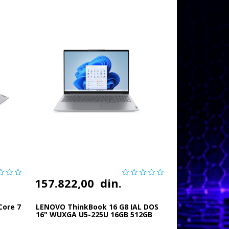
157.822,00
din.
Core 7
LENOVO ThinkBook 16 G8 IAL DOS
16" WUXGA U5-225U 16GB 512GB
FPR bkl...