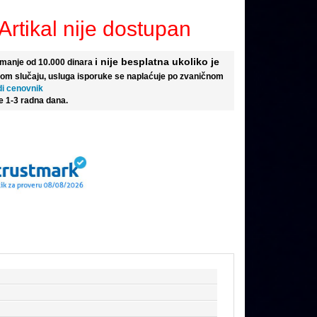
Artikal nije dostupan
i nije besplatna ukoliko je
e manje od 10.000 dinara
tom slučaju, usluga isporuke se naplaćuje po zvaničnom
di cenovnik
e 1-3 radna dana.