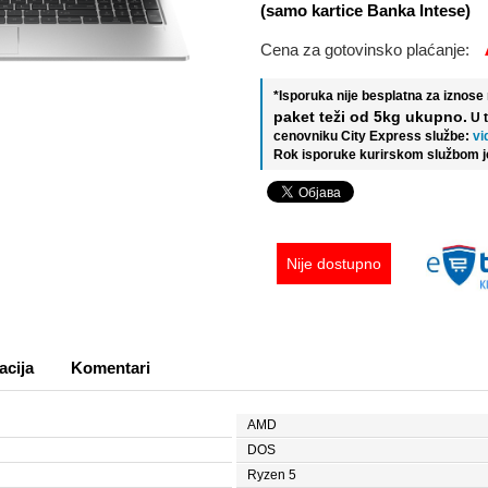
(samo kartice Banka Intese)
Cena za gotovinsko plaćanje:
*Isporuka nije besplatna za iznos
paket teži od 5kg ukupno.
U 
cenovniku City Express službe:
vi
Rok isporuke kurirskom službom j
Nije dostupno
acija
Komentari
AMD
DOS
Ryzen 5