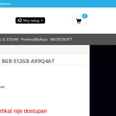
 danima
0
Moj nalog
E & STEAM
PoweredByAsus
MICROSOFT
U 8GB 512GB AK9Q4AT
ari
rtikal nije dostupan