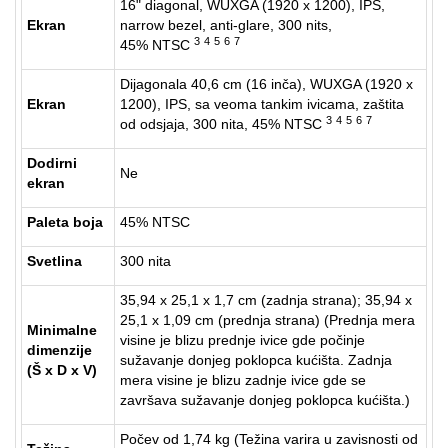
16" diagonal, WUXGA (1920 x 1200), IPS,
Ekran
narrow bezel, anti-glare, 300 nits,
3
4
5
6
7
45% NTSC
Dijagonala 40,6 cm (16 inča), WUXGA (1920 x
Ekran
1200), IPS, sa veoma tankim ivicama, zaštita
3
4
5
6
7
od odsjaja, 300 nita, 45% NTSC
Dodirni
Ne
ekran
Paleta boja
45% NTSC
Svetlina
300 nita
35,94 x 25,1 x 1,7 cm (zadnja strana); 35,94 x
25,1 x 1,09 cm (prednja strana) (Prednja mera
Minimalne
visine je blizu prednje ivice gde počinje
dimenzije
sužavanje donjeg poklopca kućišta. Zadnja
(Š x D x V)
mera visine je blizu zadnje ivice gde se
završava sužavanje donjeg poklopca kućišta.)
Počev od 1,74 kg (Težina varira u zavisnosti od