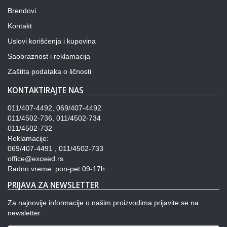
Brendovi
Kontakt
Uslovi korišćenja i kupovina
Saobraznost i reklamacija
Zaštita podataka o ličnosti
KONTAKTIRAJTE NAS
011/407-4492, 069/407-4492
011/4502-736, 011/4502-734
011/4502-732
Reklamacije:
069/407-4491 , 011/4502-733
office@exceed.rs
Radno vreme: pon-pet 09-17h
PRIJAVA ZA NEWSLETTER
Za najnovije informacije o našim proizvodima prijavite se na
newsletter