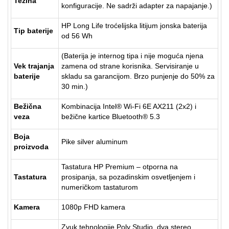
Težina
konfiguracije. Ne sadrži adapter za napajanje.)
HP Long Life troćelijska litijum jonska baterija
Tip baterije
od 56 Wh
(Baterija je internog tipa i nije moguća njena
Vek trajanja
zamena od strane korisnika. Servisiranje u
baterije
skladu sa garancijom. Brzo punjenje do 50% za
30 min.)
Bežična
Kombinacija Intel® Wi-Fi 6E AX211 (2x2) i
veza
bežične kartice Bluetooth® 5.3
Boja
Pike silver aluminum
proizvoda
Tastatura HP Premium – otporna na
Tastatura
prosipanja, sa pozadinskim osvetljenjem i
numeričkom tastaturom
Kamera
1080p FHD kamera
Zvuk tehnologije Poly Studio, dva stereo