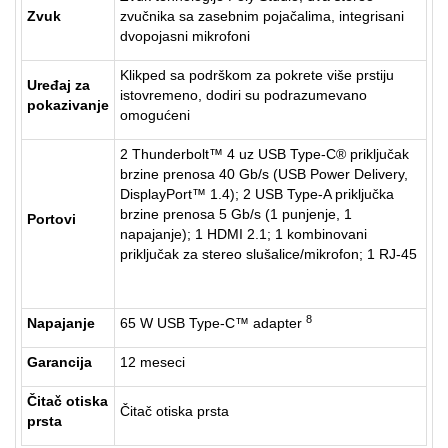
Zvuk
zvučnika sa zasebnim pojačalima, integrisani
dvopojasni mikrofoni
Klikped sa podrškom za pokrete više prstiju
Uređaj za
istovremeno, dodiri su podrazumevano
pokazivanje
omogućeni
2 Thunderbolt™ 4 uz USB Type-C® priključak
brzine prenosa 40 Gb/s (USB Power Delivery,
DisplayPort™ 1.4); 2 USB Type-A priključka
brzine prenosa 5 Gb/s (1 punjenje, 1
Portovi
napajanje); 1 HDMI 2.1; 1 kombinovani
priključak za stereo slušalice/mikrofon; 1 RJ-45
8
Napajanje
65 W USB Type-C™ adapter
Garancija
12 meseci
Čitač otiska
Čitač otiska prsta
prsta