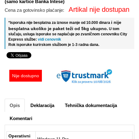
(samo kartice Banka Intese)
Artikal nije dostupan
Cena za gotovinsko plaćanje:
i nije
*Isporuka nije besplatna za iznose manje od 10.000 dinara
besplatna ukoliko je paket teži od 5kg ukupno.
U tom
slučaju, usluga isporuke se naplaćuje po zvaničnom cenovniku City
Express službe:
vidi cenovnik
Rok isporuke kurirskom službom je 1-3 radna dana.
Nije dostupno
Opis
Deklaracija
Tehnička dokumentacija
Komentari
Operativni