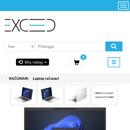
Kategorije
Početna
Akcija
Konfigurator
Kontakt
Uslovi
0
korišćenja i
Moj nalog
kupovina
GIGABYTE
RAČUNARI
Laptop računari
& STEAM
PoweredByAsus
MICROSOFT