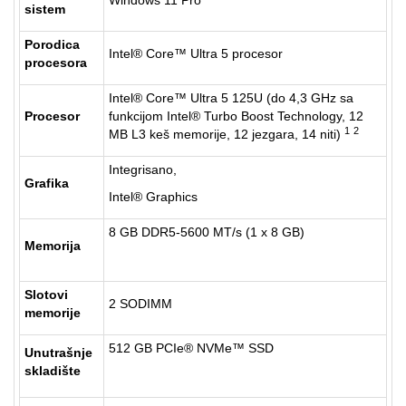
Windows 11 Pro
sistem
Porodica
Intel® Core™ Ultra 5 procesor
procesora
Intel® Core™ Ultra 5 125U (do 4,3 GHz sa
Procesor
funkcijom Intel® Turbo Boost Technology, 12
1
2
MB L3 keš memorije, 12 jezgara, 14 niti)
Integrisano,
Grafika
Intel® Graphics
8 GB DDR5-5600 MT/s (1 x 8 GB)
Memorija
Slotovi
2 SODIMM
memorije
512 GB PCIe® NVMe™ SSD
Unutrašnje
skladište