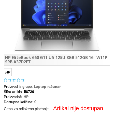
HP EliteBook 660 G11 U5-125U 8GB 512GB 16'' W11P
SRB A37D2ET
HP
Proizvod iz grupe:
Laptop računari
Šifra artikla:
56726
Proizvođač:
HP
Dostupna količina: 0
Artikal nije dostupan
Cena za odloženo plaćanje: