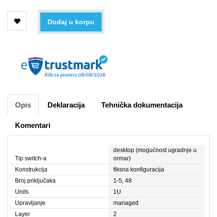
Dodaj u korpu
Opis
Deklaracija
Tehnička dokumentacija
Komentari
desktop (mogućnost ugradnje u
Tip switch-a
ormar)
Konstrukcija
fiksna konfiguracija
Broj priključaka
1-5, 48
Units
1U
Upravljanje
managed
Layer
2