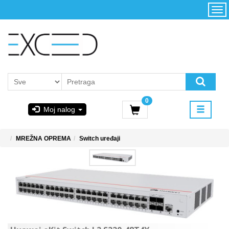
Kategorije
Početna
Akcija
Konfigurator
Kontakt
Uslovi
0
korišćenja i
Moj nalog
kupovina
GIGABYTE
MREŽNA OPREMA
Switch uređaji
& STEAM
PoweredByAsus
MICROSOFT