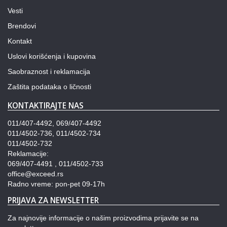
Vesti
Brendovi
Kontakt
Uslovi korišćenja i kupovina
Saobraznost i reklamacija
Zaštita podataka o ličnosti
KONTAKTIRAJTE NAS
011/407-4492, 069/407-4492
011/4502-736, 011/4502-734
011/4502-732
Reklamacije:
069/407-4491 , 011/4502-733
office@exceed.rs
Radno vreme: pon-pet 09-17h
PRIJAVA ZA NEWSLETTER
Za najnovije informacije o našim proizvodima prijavite se na