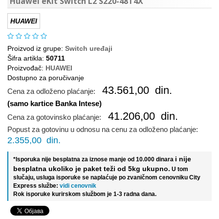
Huawei eKit Switch L2 S220-48T4X
HUAWEI
Proizvod iz grupe:
Switch uređaji
Šifra artikla:
50711
Proizvođač:
HUAWEI
Dostupno za poručivanje
43.561,00
din.
Cena za odloženo plaćanje:
(samo kartice Banka Intese)
41.206,00
din.
Cena za gotovinsko plaćanje:
Popust za gotovinu u odnosu na cenu za odloženo plaćanje:
2.355,00
din.
i nije
*Isporuka nije besplatna za iznose manje od 10.000 dinara
besplatna ukoliko je paket teži od 5kg ukupno.
U tom
slučaju, usluga isporuke se naplaćuje po zvaničnom cenovniku City
Express službe:
vidi cenovnik
Rok isporuke kurirskom službom je 1-3 radna dana.