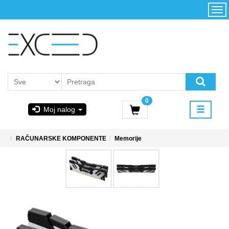
Kategorije
Početna
Akcija
Konfigurator
Kontakt
Uslovi
0
korišćenja i
Moj nalog
kupovina
GIGABYTE
RAČUNARSKE KOMPONENTE
Memorije
& STEAM
PoweredByAsus
MICROSOFT