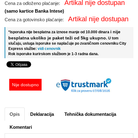
Artikal nije dostupan
Cena za odloženo plaćanje:
(samo kartice Banka Intese)
Artikal nije dostupan
Cena za gotovinsko plaćanje:
i nije
*Isporuka nije besplatna za iznose manje od 10.000 dinara
besplatna ukoliko je paket teži od 5kg ukupno.
U tom
slučaju, usluga isporuke se naplaćuje po zvaničnom cenovniku City
Express službe:
vidi cenovnik
Rok isporuke kurirskom službom je 1-3 radna dana.
Nije dostupno
Opis
Deklaracija
Tehnička dokumentacija
Komentari