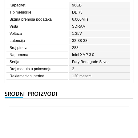
Kapacitet
96GB
Tip memorije
DDR5
Brzina prenosa podataka
6.000MTs
Vrsta
SDRAM
Voltaža
1.35V
Latencija
32-38-38
Broj pinova
288
Napomena
Intel XMP 3.0
Serija
Fury Renegade Silver
Broj modula u pakovanju
2
Reklamacioni period
120 meseci
SRODNI PROIZVODI