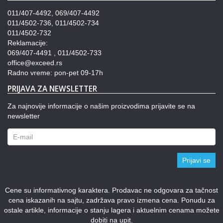
011/407-4492, 069/407-4492
011/4502-736, 011/4502-734
011/4502-732
Reklamacije:
069/407-4491 , 011/4502-733
office@exceed.rs
Radno vreme: pon-pet 09-17h
PRIJAVA ZA NEWSLETTER
Za najnovije informacije o našim proizvodima prijavite se na
newsletter
Prijavi se
Cene su informativnog karaktera. Prodavac ne odgovara za tačnost
cena iskazanih na sajtu, zadržava pravo izmena cena. Ponudu za
ostale artikle, informacije o stanju lagera i aktuelnim cenama možete
dobiti na upit.