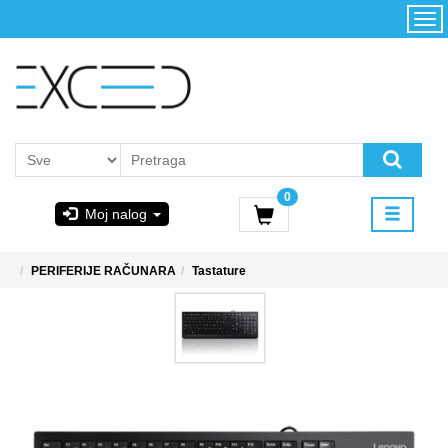
Kategorije
Početna
Akcija
Konfigurator
Kontakt
Uslovi
0
korišćenja i
Moj nalog
kupovina
GIGABYTE
PERIFERIJE RAČUNARA
Tastature
& STEAM
PoweredByAsus
MICROSOFT