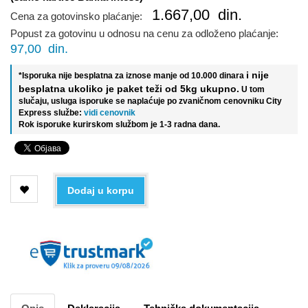
1.667,00
din.
Cena za gotovinsko plaćanje:
Popust za gotovinu u odnosu na cenu za odloženo plaćanje:
97,00
din.
i nije
*Isporuka nije besplatna za iznose manje od 10.000 dinara
besplatna ukoliko je paket teži od 5kg ukupno.
U tom
slučaju, usluga isporuke se naplaćuje po zvaničnom cenovniku City
Express službe:
vidi cenovnik
Rok isporuke kurirskom službom je 1-3 radna dana.
Dodaj u korpu