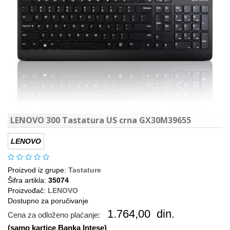
LENOVO 300 Tastatura US crna GX30M39655
LENOVO
Proizvod iz grupe:
Tastature
Šifra artikla:
35074
Proizvođač:
LENOVO
Dostupno za poručivanje
1.764,00
din.
Cena za odloženo plaćanje:
(samo kartice Banka Intese)