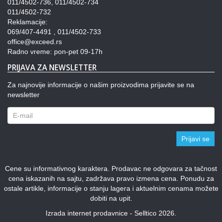
011/4502-736, 011/4502-734
011/4502-732
Reklamacije:
069/407-4491 , 011/4502-733
office@exceed.rs
Radno vreme: pon-pet 09-17h
PRIJAVA ZA NEWSLETTER
Za najnovije informacije o našim proizvodima prijavite se na
newsletter
Prijavi se
Cene su informativnog karaktera. Prodavac ne odgovara za tačnost
cena iskazanih na sajtu, zadržava pravo izmena cena. Ponudu za
ostale artikle, informacije o stanju lagera i aktuelnim cenama možete
dobiti na upit.
Izrada internet prodavnice - Selltico 2026.