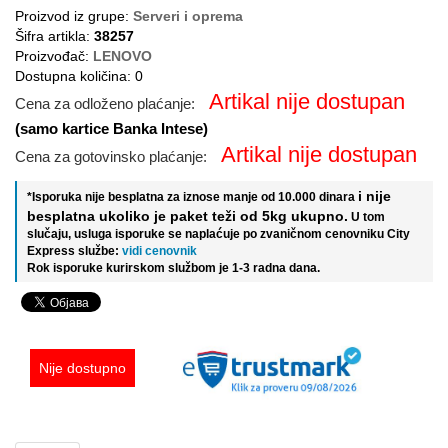
Proizvod iz grupe:
Serveri i oprema
Šifra artikla:
38257
Proizvođač:
LENOVO
Dostupna količina: 0
Artikal nije dostupan
Cena za odloženo plaćanje:
(samo kartice Banka Intese)
Artikal nije dostupan
Cena za gotovinsko plaćanje:
i nije
*Isporuka nije besplatna za iznose manje od 10.000 dinara
besplatna ukoliko je paket teži od 5kg ukupno.
U tom
slučaju, usluga isporuke se naplaćuje po zvaničnom cenovniku City
Express službe:
vidi cenovnik
Rok isporuke kurirskom službom je 1-3 radna dana.
Nije dostupno