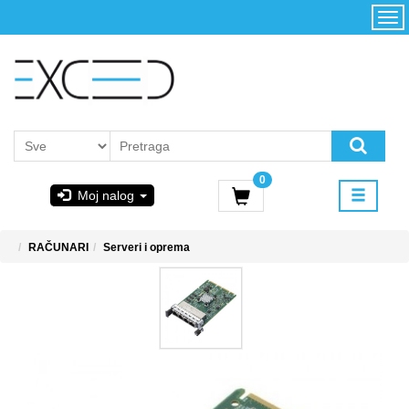
Kategorije
Početna
Akcija
Konfigurator
Kontakt
Uslovi
0
korišćenja i
Moj nalog
kupovina
GIGABYTE
RAČUNARI
Serveri i oprema
& STEAM
PoweredByAsus
MICROSOFT