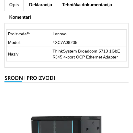
Opis
Deklaracija
Tehnička dokumentacija
Komentari
Proizvođač:
Lenovo
Model:
4XC7A08235
ThinkSystem Broadcom 5719 1GbE
Naziv:
RJ45 4-port OCP Ethernet Adapter
SRODNI PROIZVODI