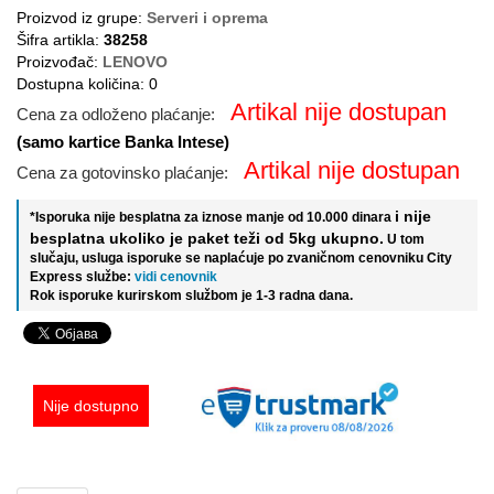
Proizvod iz grupe:
Serveri i oprema
Šifra artikla:
38258
Proizvođač:
LENOVO
Dostupna količina: 0
Artikal nije dostupan
Cena za odloženo plaćanje:
(samo kartice Banka Intese)
Artikal nije dostupan
Cena za gotovinsko plaćanje:
i nije
*Isporuka nije besplatna za iznose manje od 10.000 dinara
besplatna ukoliko je paket teži od 5kg ukupno.
U tom
slučaju, usluga isporuke se naplaćuje po zvaničnom cenovniku City
Express službe:
vidi cenovnik
Rok isporuke kurirskom službom je 1-3 radna dana.
Nije dostupno