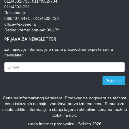
011/4502-736, 011/4502-734
011/4502-732
Reklamacije:
069/407-4491 , 011/4502-733
office@exceed.rs
Radno vreme: pon-pet 09-17h
PRIJAVA ZA NEWSLETTER
Za najnovije informacije o našim proizvodima prijavite se na
newsletter
Prijavi se
Cene su informativnog karaktera. Prodavac ne odgovara za tačnost
cena iskazanih na sajtu, zadržava pravo izmena cena. Ponudu za
ostale artikle, informacije o stanju lagera i aktuelnim cenama možete
dobiti na upit.
Izrada internet prodavnice - Selltico 2026.