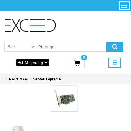
Kategorije
Početna
Akcija
Konfigurator
Kontakt
Uslovi
0
korišćenja i
Moj nalog
kupovina
GIGABYTE
RAČUNARI
Serveri i oprema
& STEAM
PoweredByAsus
MICROSOFT