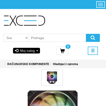
Kategorije
Početna
Akcija
Konfigurator
Kontakt
Uslovi
0
korišćenja i
Moj nalog
kupovina
GIGABYTE
RAČUNARSKE KOMPONENTE
Hladnjaci i oprema
& STEAM
PoweredByAsus
MICROSOFT