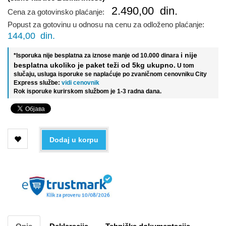
2.490,00
din.
Cena za gotovinsko plaćanje:
Popust za gotovinu u odnosu na cenu za odloženo plaćanje:
144,00
din.
i nije
*Isporuka nije besplatna za iznose manje od 10.000 dinara
besplatna ukoliko je paket teži od 5kg ukupno.
U tom
slučaju, usluga isporuke se naplaćuje po zvaničnom cenovniku City
Express službe:
vidi cenovnik
Rok isporuke kurirskom službom je 1-3 radna dana.
Dodaj u korpu