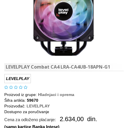
LEVELPLAY Combat CA4 LRA-CA4UB-18APN-G1
LEVELPLAY
Proizvod iz grupe:
Hladnjaci i oprema
Šifra artikla:
59670
Proizvođač:
LEVELPLAY
Dostupno za poručivanje
2.634,00
din.
Cena za odloženo plaćanje:
(samo kartice Banka Intese)