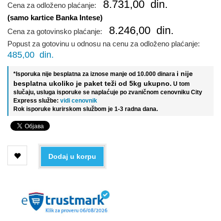
8.731,00
din.
Cena za odloženo plaćanje:
(samo kartice Banka Intese)
8.246,00
din.
Cena za gotovinsko plaćanje:
Popust za gotovinu u odnosu na cenu za odloženo plaćanje:
485,00
din.
i nije
*Isporuka nije besplatna za iznose manje od 10.000 dinara
besplatna ukoliko je paket teži od 5kg ukupno.
U tom
slučaju, usluga isporuke se naplaćuje po zvaničnom cenovniku City
Express službe:
vidi cenovnik
Rok isporuke kurirskom službom je 1-3 radna dana.
Dodaj u korpu