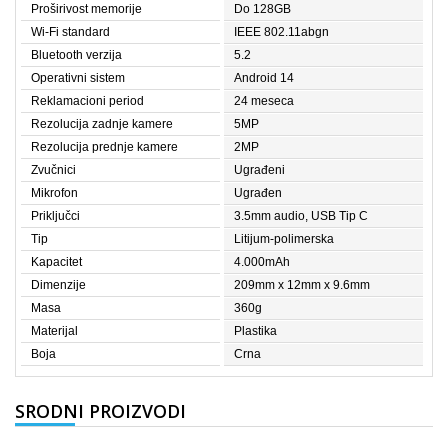
Proširivost memorije
Do 128GB
Wi-Fi standard
IEEE 802.11abgn
Bluetooth verzija
5.2
Operativni sistem
Android 14
Reklamacioni period
24 meseca
Rezolucija zadnje kamere
5MP
Rezolucija prednje kamere
2MP
Zvučnici
Ugrađeni
Mikrofon
Ugrađen
Priključci
3.5mm audio, USB Tip C
Tip
Litijum-polimerska
Kapacitet
4.000mAh
Dimenzije
209mm x 12mm x 9.6mm
Masa
360g
Materijal
Plastika
Boja
Crna
SRODNI PROIZVODI