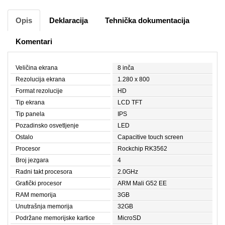
Opis
Deklaracija
Tehnička dokumentacija
Komentari
Veličina ekrana
8 inča
Rezolucija ekrana
1.280 x 800
Format rezolucije
HD
Tip ekrana
LCD TFT
Tip panela
IPS
Pozadinsko osvetljenje
LED
Ostalo
Capacitive touch screen
Procesor
Rockchip RK3562
Broj jezgara
4
Radni takt procesora
2.0GHz
Grafički procesor
ARM Mali G52 EE
RAM memorija
3GB
Unutrašnja memorija
32GB
Podržane memorijske kartice
MicroSD