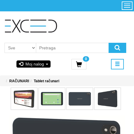
Kategorije
Početna
Akcija
Konfigurator
Kontakt
Uslovi
0
korišćenja i
Moj nalog
kupovina
GIGABYTE
RAČUNARI
Tablet računari
& STEAM
PoweredByAsus
MICROSOFT