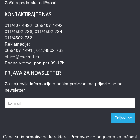
Zaštita podataka o ličnosti
KONTAKTIRAJTE NAS
011/407-4492, 069/407-4492
011/4502-736, 011/4502-734
011/4502-732
Reklamacije:
069/407-4491 , 011/4502-733
office@exceed.rs
Radno vreme: pon-pet 09-17h
PRIJAVA ZA NEWSLETTER
Za najnovije informacije o našim proizvodima prijavite se na
newsletter
Prijavi se
Cene su informativnog karaktera. Prodavac ne odgovara za tačnost