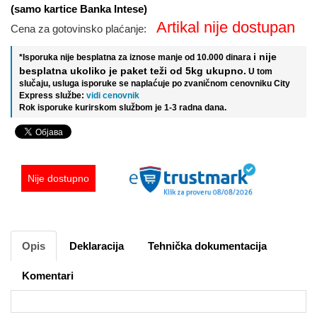
(samo kartice Banka Intese)
Artikal nije dostupan
Cena za gotovinsko plaćanje:
i nije
*Isporuka nije besplatna za iznose manje od 10.000 dinara
besplatna ukoliko je paket teži od 5kg ukupno.
U tom
slučaju, usluga isporuke se naplaćuje po zvaničnom cenovniku City
Express službe:
vidi cenovnik
Rok isporuke kurirskom službom je 1-3 radna dana.
Nije dostupno
Opis
Deklaracija
Tehnička dokumentacija
Komentari