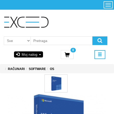
Kategorije
Početna
Akcija
Konfigurator
Kontakt
Uslovi
0
korišćenja i
Moj nalog
kupovina
GIGABYTE
RAČUNARI
SOFTWARE
OS
& STEAM
PoweredByAsus
MICROSOFT