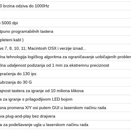
0 brzina odziva do 1000Hz
 5000 dpi
otpuno programabilnih tastera
pleteni kabl )
 7, 8, 10, 11; Macintosh OSX i verzije iznad...
na tehnologija logičkog algoritma za ograničavanje uobičajenih probl
lna udaljenost podizanja od 1 mm za ekstremnu preciznost
 praćenja do 130 ips
 ubrzanja do 30 G
jnost tastera za igranje od 10 miliona klikova
la za igranje s prilagodljivom LED bojom
sna promena X/Y osi putem GUI u laserskom načinu rada
va plug-and-play bez drajvera
a za podešavanje ugla u laserskom načinu rada