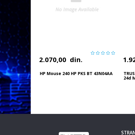
2.070,00
din.
1.9
HP Mouse 240 HP PKS BT 43N04AA
TRUS
24d 
STRAN