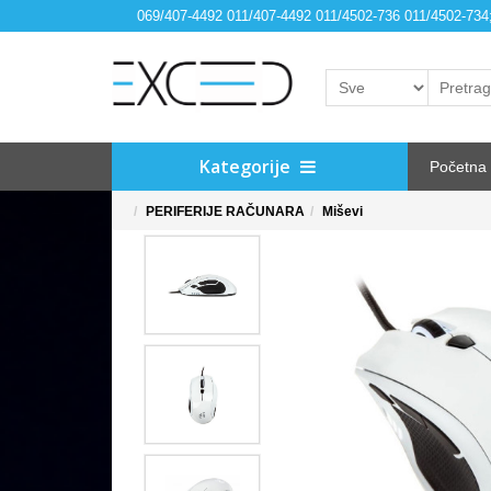
069/407-4492 011/407-4492 011/4502-736 011/4502-73
Kategorije
Početna
PERIFERIJE RAČUNARA
Miševi