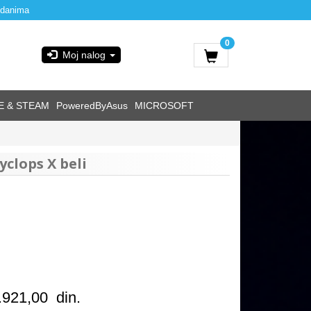
 danima
0
Moj nalog
E & STEAM
PoweredByAsus
MICROSOFT
clops X beli
.921,00
din.