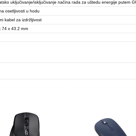
tsko uključivanje/isključivanje načina rada za uštedu energije putem G
a osetljivosti u hodu
ni kabel za izdržljivost
x 74 x 43.2 mm