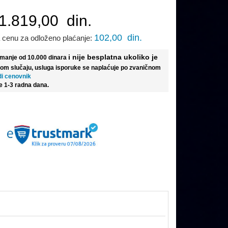
1.819,00
din.
102,00
din.
 cenu za odloženo plaćanje:
i nije besplatna ukoliko je
e manje od 10.000 dinara
tom slučaju, usluga isporuke se naplaćuje po zvaničnom
di cenovnik
e 1-3 radna dana.