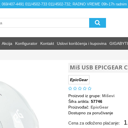
4; 069/407-4491 011/4502-733 011/4502-732; RADNO VREME 09h-17h radnim
Akcija
Konfigurator
Kontakt
Uslovi korišćenja i kupovina
GIGABYT
Miš USB EPICGEAR Cy
EpicGear
Proizvod iz grupe:
Miševi
Šifra artikla:
57746
Proizvođač:
EpicGear
Dostupno za poručivanje
1
Cena za odloženo plaćanje: