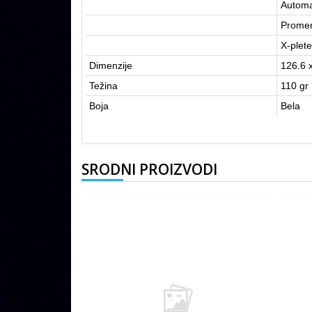
Automa
Promen
X-plete
Dimenzije
126.6 
Težina
110 gr
Boja
Bela
SRODNI PROIZVODI