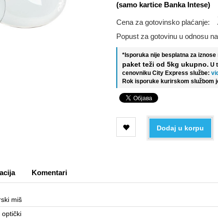
(samo kartice Banka Intese)
Cena za gotovinsko plaćanje:
Popust za gotovinu u odnosu na
*Isporuka nije besplatna za iznos
paket teži od 5kg ukupno.
U 
cenovniku City Express službe:
vi
Rok isporuke kurirskom službom j
Dodaj u korpu
acija
Komentari
ski miš
optički