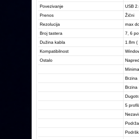
Povezivanje
USB 2.
Prenos
Žični
Rezolucija
max do
Broj tastera
7, 6 p
Dužina kabla
1.8m ( 
Kompatibilnost
Windows
Ostalo
Napred
Minima
Brzina
Brzina
Dugotra
5 profi
Nezavi
Podrža
Podršk