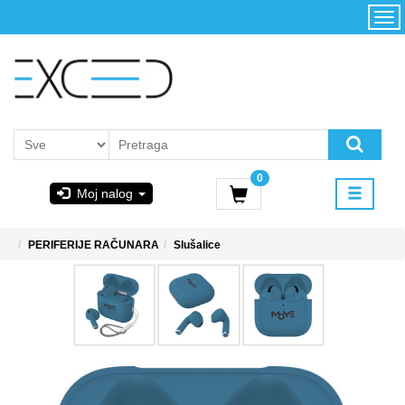
Kategorije
Početna
Akcija
Konfigurator
Kontakt
Uslovi
0
korišćenja i
Moj nalog
kupovina
GIGABYTE
PERIFERIJE RAČUNARA
Slušalice
& STEAM
PoweredByAsus
MICROSOFT