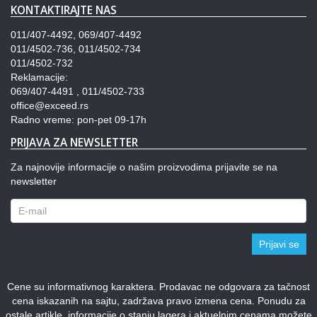
KONTAKTIRAJTE NAS
011/407-4492, 069/407-4492
011/4502-736, 011/4502-734
011/4502-732
Reklamacije:
069/407-4491 , 011/4502-733
office@exceed.rs
Radno vreme: pon-pet 09-17h
PRIJAVA ZA NEWSLETTER
Za najnovije informacije o našim proizvodima prijavite se na
newsletter
Prijavi se
Cene su informativnog karaktera. Prodavac ne odgovara za tačnost
cena iskazanih na sajtu, zadržava pravo izmena cena. Ponudu za
ostale artikle, informacije o stanju lagera i aktuelnim cenama možete