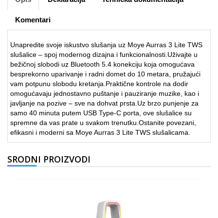
Komentari
Unapredite svoje iskustvo slušanja uz Moye Aurras 3 Lite TWS
slušalice – spoj modernog dizajna i funkcionalnosti.Uživajte u
bežičnoj slobodi uz Bluetooth 5.4 konekciju koja omogućava
besprekorno uparivanje i radni domet do 10 metara, pružajući
vam potpunu slobodu kretanja.Praktične kontrole na dodir
omogućavaju jednostavno puštanje i pauziranje muzike, kao i
javljanje na pozive – sve na dohvat prsta.Uz brzo punjenje za
samo 40 minuta putem USB Type-C porta, ove slušalice su
spremne da vas prate u svakom trenutku.Ostanite povezani,
efikasni i moderni sa Moye Aurras 3 Lite TWS slušalicama.
SRODNI PROIZVODI