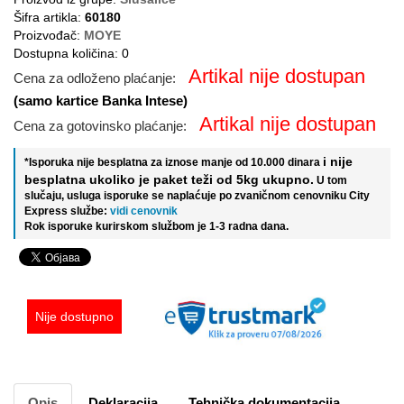
Šifra artikla:
60180
Proizvođač:
MOYE
Dostupna količina: 0
Artikal nije dostupan
Cena za odloženo plaćanje:
(samo kartice Banka Intese)
Artikal nije dostupan
Cena za gotovinsko plaćanje:
i nije
*Isporuka nije besplatna za iznose manje od 10.000 dinara
besplatna ukoliko je paket teži od 5kg ukupno.
U tom
slučaju, usluga isporuke se naplaćuje po zvaničnom cenovniku City
Express službe:
vidi cenovnik
Rok isporuke kurirskom službom je 1-3 radna dana.
Nije dostupno
Opis
Deklaracija
Tehnička dokumentacija