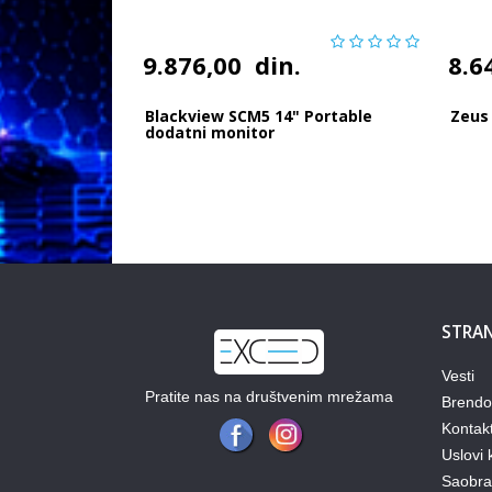
9.876,00
din.
8.6
Blackview SCM5 14" Portable
Zeus 
dodatni monitor
STRAN
Vesti
Pratite nas na društvenim mrežama
Brendo
Kontak
Uslovi 
Saobraz