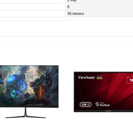
2.9kg
E
36 meseci