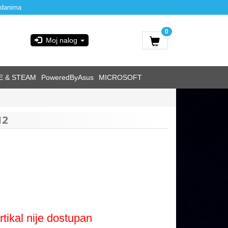
 danima
0
Moj nalog
E & STEAM
PoweredByAsus
MICROSOFT
12
rtikal nije dostupan