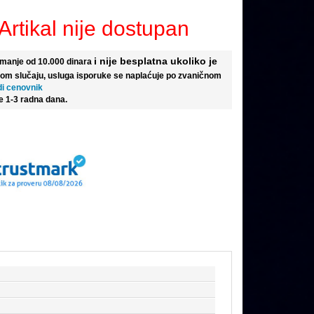
Artikal nije dostupan
i nije besplatna ukoliko je
e manje od 10.000 dinara
tom slučaju, usluga isporuke se naplaćuje po zvaničnom
di cenovnik
e 1-3 radna dana.