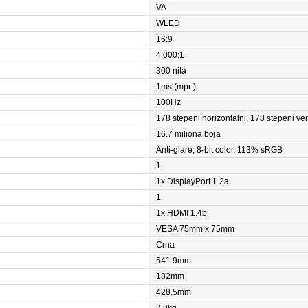
VA
WLED
16:9
4.000:1
300 nita
1ms (mprt)
100Hz
178 stepeni horizontalni, 178 stepeni ver
16.7 miliona boja
Anti-glare, 8-bit color, 113% sRGB
1
1x DisplayPort 1.2a
1
1x HDMI 1.4b
VESA 75mm x 75mm
Crna
541.9mm
182mm
428.5mm