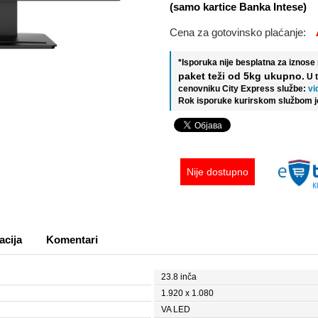
(samo kartice Banka Intese)
Cena za gotovinsko plaćanje:
*Isporuka nije besplatna za iznos
paket teži od 5kg ukupno.
U 
cenovniku City Express službe:
vi
Rok isporuke kurirskom službom j
Nije dostupno
acija
Komentari
23.8 inča
1.920 x 1.080
VA LED