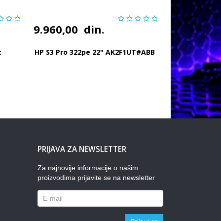
9.960,00
din.
c
HP S3 Pro 322pe 22" AK2F1UT#ABB
PRIJAVA ZA NEWSLETTER
Za najnovije informacije o našim
proizvodima prijavite se na newsletter