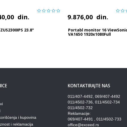
40,00
din.
9.876,00
din.
ZUS2300IPS 23.8"
Portabl monitor 16 ViewSoni
VA1650 1920x1080Full
HDIPS60HzUSB-CHD...
ICE
KONTAKTIRAJTE NAS
011/407-4492, 069/407-4492
011/4502-736, 011/4502-734
vi
011/4502-732
t
Reklamacije:
korišćenja i kupovina
069/407-4491 , 011/4502-733
nost i reklamacija
office@exceed.rs