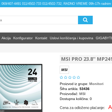
4; 069/407-4491 011/4502-733 011/4502-732; RADNO VREME 09h-17h radnim
Akcija
Konfigurator
Kontakt
Uslovi korišćenja i kupovina
GIGABYT
MSI PRO 23.8'' MP24
MSI
Proizvod iz grupe:
Monitori
Šifra artikla:
53436
Proizvođač:
MSI
Dostupna količina: 0
A
Cena za odloženo plaćanje: