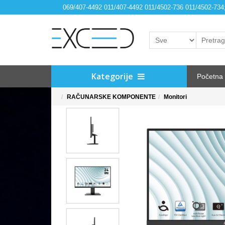
069/407-4492 011/407-4492 011/4502-736 011/4502-73
Kategorije
Početna
RAČUNARSKE KOMPONENTE
Monitori