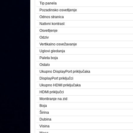
Tip panela
Pozadinsko osvetljenje
Odnos stranica
Nativni kontrast
Osvetljenje
Odziv
Vertikalno osvežavanje
Uglovi gledanja
Paleta boja
Ostalo
Ukupno DisplayPort priključaka
DisplayPort priključci
Ukupno HDMI priključaka
HDMI priključci
Montiranje na zid
Boja
Širina
Dubina
Visina