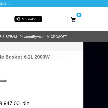
 danima
0
Moj nalog
E & STEAM
PoweredByAsus
MICROSOFT
le Basket 6.2L 2000W
arati
3.947,00
din.