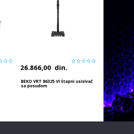
26.866,00
din.
BEKO VRT 86325 VI štapni usisivač
sa posudom