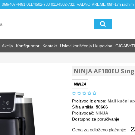
4; 069/407-4491 011/4502-733 011/4502-732; RADNO VREME 09h-17h radnim
Akcija
Konfigurator
Kontakt
Uslovi korišćenja i kupovina
GIGABYT
NINJA AF180EU Sing
NINJA
Proizvod iz grupe:
Mali kućni ap
Šifra artikla:
50666
Proizvođač:
NINJA
Dostupno za poručivanje
2
Cena za odloženo plaćanje: