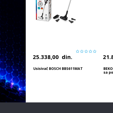
25.338,00
din.
21.
Usisivač BOSCH BBS611MAT
BEKO 
sa p