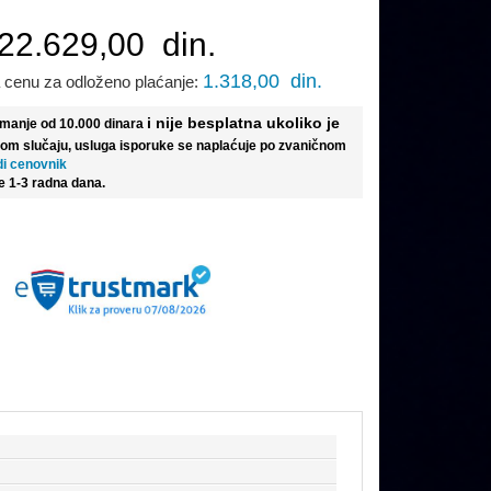
22.629,00
din.
1.318,00
din.
 cenu za odloženo plaćanje:
i nije besplatna ukoliko je
e manje od 10.000 dinara
tom slučaju, usluga isporuke se naplaćuje po zvaničnom
di cenovnik
e 1-3 radna dana.