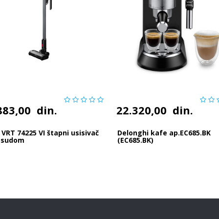
883,00
din.
22.320,00
din.
VRT 74225 VI štapni usisivač
Delonghi kafe ap.EC685.BK
osudom
(EC685.BK)