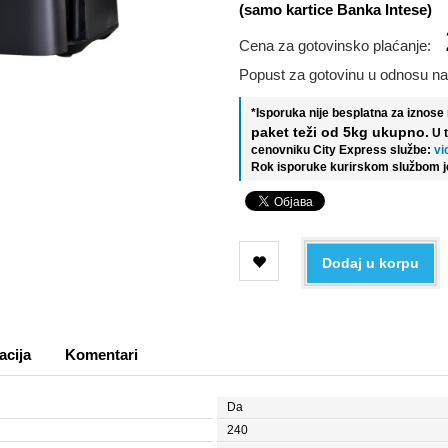
(samo kartice Banka Intese)
Cena za gotovinsko plaćanje:
Popust za gotovinu u odnosu na
*Isporuka nije besplatna za iznos
paket teži od 5kg ukupno.
U 
cenovniku City Express službe:
vi
Rok isporuke kurirskom službom j
Dodaj u korpu
acija
Komentari
Da
240