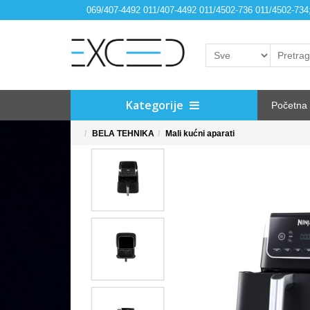
069/407-4492 011/407-4492 011/4502-736 011/4502-73
Kategorije
Početna
BELA TEHNIKA
Mali kućni aparati