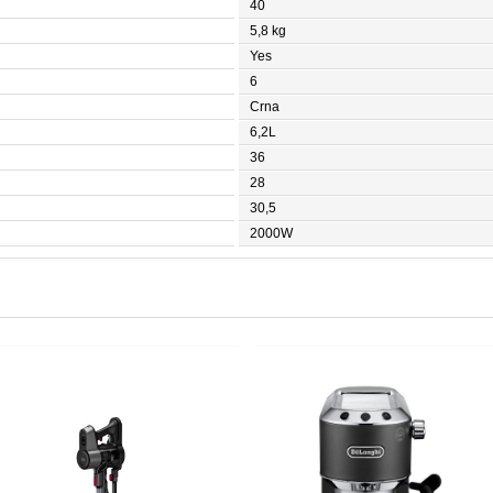
40
5,8 kg
Yes
6
Crna
6,2L
36
28
30,5
2000W