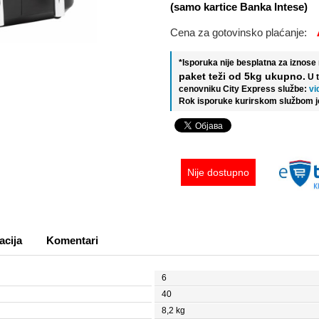
(samo kartice Banka Intese)
Cena za gotovinsko plaćanje:
*Isporuka nije besplatna za iznos
paket teži od 5kg ukupno.
U 
cenovniku City Express službe:
vi
Rok isporuke kurirskom službom j
Nije dostupno
acija
Komentari
6
40
8,2 kg