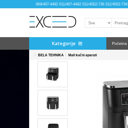
069/407-4492 011/407-4492 011/4502-736 011/4502-73
Kategorije
Početna
BELA TEHNIKA
Mali kućni aparati