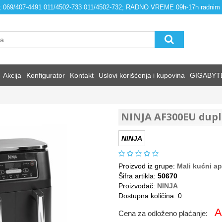
4; 069/407-4491 011/4502-733 011/4502-732; RADNO VREME 09h-17h radnim
Akcija
Konfigurator
Kontakt
Uslovi korišćenja i kupovina
GIGABYT
NINJA AF300EU dupl
NINJA
Proizvod iz grupe:
Mali kućni ap
Šifra artikla:
50670
Proizvođač:
NINJA
Dostupna količina: 0
A
Cena za odloženo plaćanje: