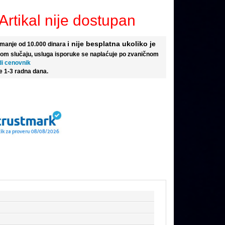
Artikal nije dostupan
i nije besplatna ukoliko je
e manje od 10.000 dinara
tom slučaju, usluga isporuke se naplaćuje po zvaničnom
di cenovnik
e 1-3 radna dana.