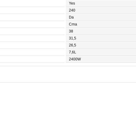
Yes
240
Da
Crna
38
31,5
26,5
7,6L
2400W