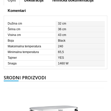
Opis
Deklaracija
Tehnička dokumentacija
Komentari
Dužina cm
32 cm
Širina cm
36 cm
Visina cm
43 cm
Boja
Black
Maksimalna temperatura
240
Minimalna temperatura
65,5
Tajmer
YES
Snaga
1460 W
SRODNI PROIZVODI