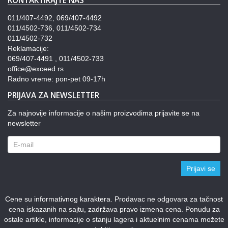
KONTAKTIRAJTE NAS
011/407-4492, 069/407-4492
011/4502-736, 011/4502-734
011/4502-732
Reklamacije:
069/407-4491 , 011/4502-733
office@exceed.rs
Radno vreme: pon-pet 09-17h
PRIJAVA ZA NEWSLETTER
Za najnovije informacije o našim proizvodima prijavite se na
newsletter
Prijavi se
Cene su informativnog karaktera. Prodavac ne odgovara za tačnost
cena iskazanih na sajtu, zadržava pravo izmena cena. Ponudu za
ostale artikle, informacije o stanju lagera i aktuelnim cenama možete