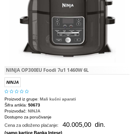
NINJA OP300EU Foodi 7u1 1460W 6L
NINJA
Proizvod iz grupe:
Mali kućni aparati
Šifra artikla:
50673
Proizvođač:
NINJA
Dostupno za poručivanje
40.005,00
din.
Cena za odloženo plaćanje:
(samo kartice Banka Intese)