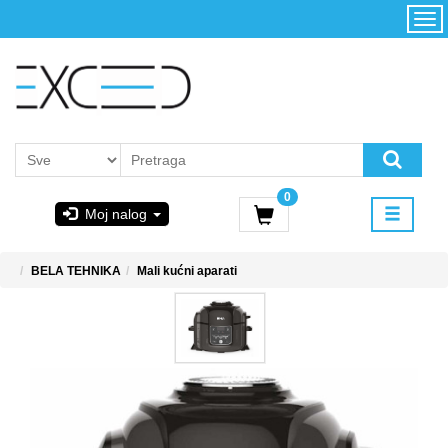
Kategorije
Početna
Akcija
Konfigurator
Kontakt
Uslovi
0
korišćenja i
Moj nalog
kupovina
GIGABYTE
BELA TEHNIKA
Mali kućni aparati
& STEAM
PoweredByAsus
MICROSOFT