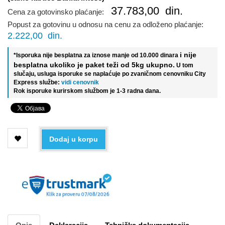
37.783,00
din.
Cena za gotovinsko plaćanje:
Popust za gotovinu u odnosu na cenu za odloženo plaćanje:
2.222,00
din.
i nije
*Isporuka nije besplatna za iznose manje od 10.000 dinara
besplatna ukoliko je paket teži od 5kg ukupno.
U tom
slučaju, usluga isporuke se naplaćuje po zvaničnom cenovniku City
Express službe:
vidi cenovnik
Rok isporuke kurirskom službom je 1-3 radna dana.
Dodaj u korpu