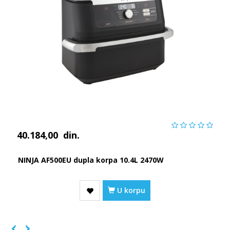
40.184,00
din.
NINJA AF500EU dupla korpa 10.4L 2470W
U korpu