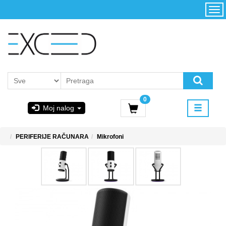
Kategorije
Početna
Akcija
Konfigurator
Kontakt
Uslovi
0
korišćenja i
Moj nalog
kupovina
GIGABYTE
PERIFERIJE RAČUNARA
Mikrofoni
& STEAM
PoweredByAsus
MICROSOFT