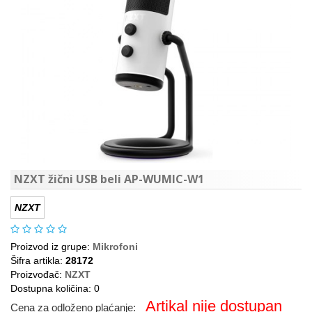
NZXT žični USB beli AP-WUMIC-W1
NZXT
Proizvod iz grupe:
Mikrofoni
Šifra artikla:
28172
Proizvođač:
NZXT
Dostupna količina: 0
Artikal nije dostupan
Cena za odloženo plaćanje: