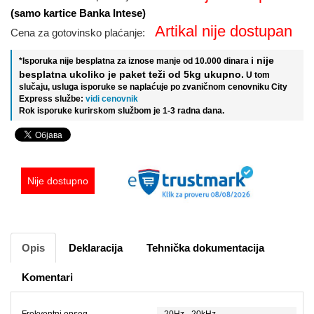
(samo kartice Banka Intese)
Artikal nije dostupan
Cena za gotovinsko plaćanje:
i nije
*Isporuka nije besplatna za iznose manje od 10.000 dinara
besplatna ukoliko je paket teži od 5kg ukupno.
U tom
slučaju, usluga isporuke se naplaćuje po zvaničnom cenovniku City
Express službe:
vidi cenovnik
Rok isporuke kurirskom službom je 1-3 radna dana.
Nije dostupno
Opis
Deklaracija
Tehnička dokumentacija
Komentari