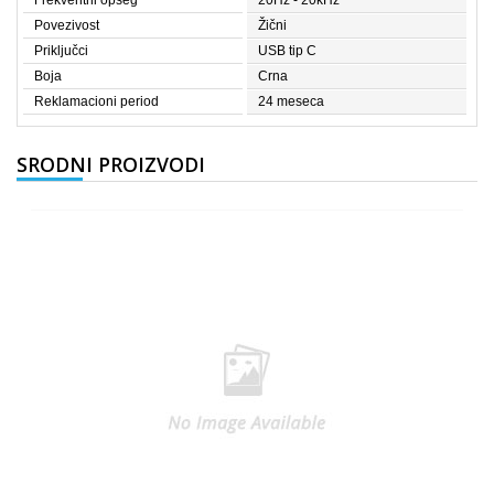
Frekventni opseg
20Hz - 20kHz
Povezivost
Žični
Priključci
USB tip C
Boja
Crna
Reklamacioni period
24 meseca
SRODNI PROIZVODI