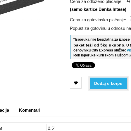
4
Cena za odloženo plaćanje:
(samo kartice Banka Intese)
Cena za gotovinsko plaćanje:
Popust za gotovinu u odnosu na
*Isporuka nije besplatna za iznos
paket teži od 5kg ukupno.
U 
cenovniku City Express službe:
vi
Rok isporuke kurirskom službom j
Dodaj u korpu
acija
Komentari
t
2.5"