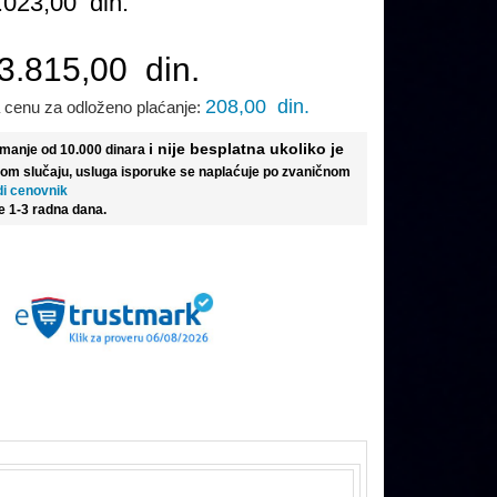
.023,00
din.
3.815,00
din.
208,00
din.
 cenu za odloženo plaćanje:
i nije besplatna ukoliko je
e manje od 10.000 dinara
tom slučaju, usluga isporuke se naplaćuje po zvaničnom
di cenovnik
e 1-3 radna dana.