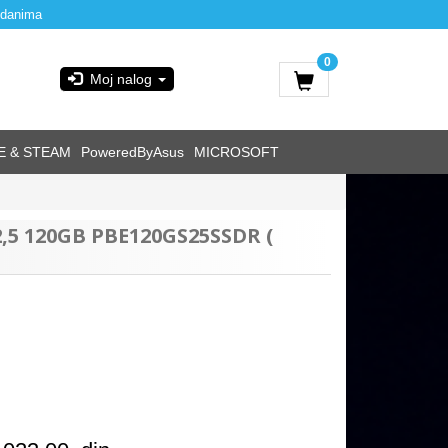
 danima
0
Moj nalog
E & STEAM
PoweredByAsus
MICROSOFT
 2,5 120GB PBE120GS25SSDR (