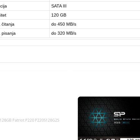
cija
SATA III
itet
120 GB
 čitanja
do 450 MB/s
 pisanja
do 320 MB/s