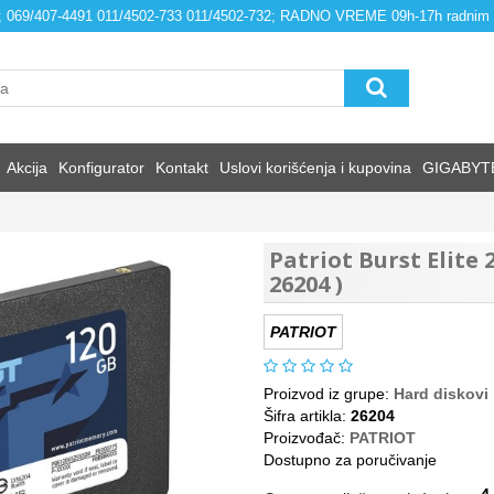
4; 069/407-4491 011/4502-733 011/4502-732; RADNO VREME 09h-17h radnim
Akcija
Konfigurator
Kontakt
Uslovi korišćenja i kupovina
GIGABYT
Patriot Burst Elite
26204 )
PATRIOT
Proizvod iz grupe:
Hard diskovi
Šifra artikla:
26204
Proizvođač:
PATRIOT
Dostupno za poručivanje