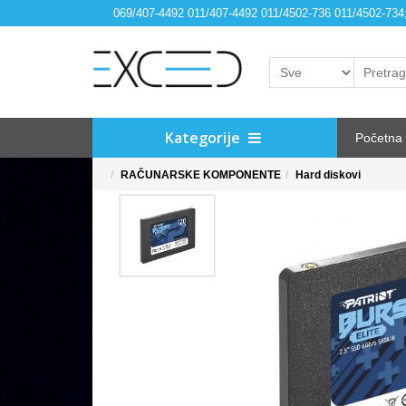
069/407-4492 011/407-4492 011/4502-736 011/4502-73
Kategorije
Početna
RAČUNARSKE KOMPONENTE
Hard diskovi