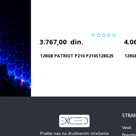
3.767,00
din.
4.0
128GB PATRIOT P210 P210S128G25
128G
STRAN
Vesti
Pratite nas na društvenim mrežama
Brendo