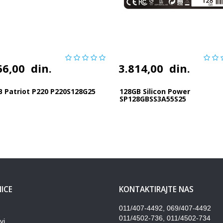
66,00
din.
3.814,00
din.
B Patriot P220 P220S128G25
128GB Silicon Power
SP128GBSS3A55S25
ICE
KONTAKTIRAJTE NAS
011/407-4492, 069/407-4492
011/4502-736, 011/4502-734
vi