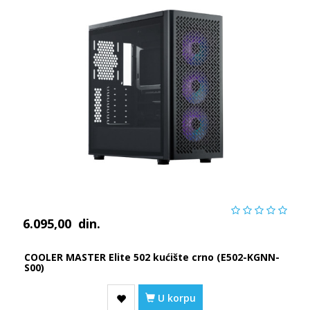
6.095,00
din.
COOLER MASTER Elite 502 kućište crno (E502-KGNN-
S00)
U korpu