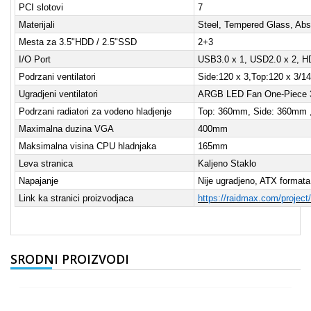
PCI slotovi
7
Materijali
Steel, Tempered Glass, Abs
Mesta za 3.5"HDD / 2.5"SSD
2+3
I/O Port
USB3.0 x 1, USD2.0 x 2, H
Podrzani ventilatori
Side:120 x 3,Top:120 x 3/
Ugradjeni ventilatori
ARGB LED Fan One-Piece 
Podrzani radiatori za vodeno hladjenje
Top: 360mm, Side: 360mm 
Maximalna duzina VGA
400mm
Maksimalna visina CPU hladnjaka
165mm
Leva stranica
Kaljeno Staklo
Napajanje
Nije ugradjeno, ATX forma
Link ka stranici proizvodjaca
https://raidmax.com/project/
SRODNI PROIZVODI