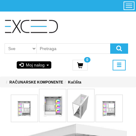
Kategorije
Početna
Akcija
Konfigurator
Kontakt
Uslovi
0
korišćenja i
Moj nalog
kupovina
GIGABYTE
RAČUNARSKE KOMPONENTE
Kućišta
& STEAM
PoweredByAsus
MICROSOFT