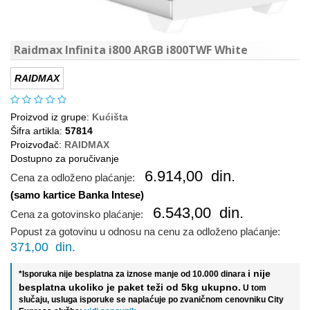
Raidmax Infinita i800 ARGB i800TWF White
RAIDMAX
Proizvod iz grupe:
Kućišta
Šifra artikla:
57814
Proizvođač:
RAIDMAX
Dostupno za poručivanje
6.914,00
din.
Cena za odloženo plaćanje:
(samo kartice Banka Intese)
6.543,00
din.
Cena za gotovinsko plaćanje:
Popust za gotovinu u odnosu na cenu za odloženo plaćanje:
371,00
din.
i nije
*Isporuka nije besplatna za iznose manje od 10.000 dinara
besplatna ukoliko je paket teži od 5kg ukupno.
U tom
slučaju, usluga isporuke se naplaćuje po zvaničnom cenovniku City