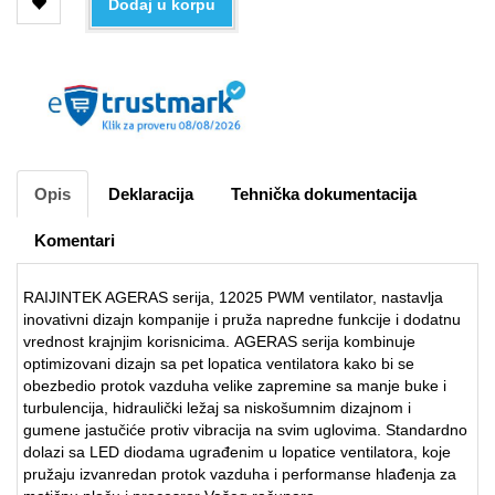
Dodaj u korpu
Opis
Deklaracija
Tehnička dokumentacija
Komentari
RAIJINTEK AGERAS serija, 12025 PWM ventilator, nastavlja
inovativni dizajn kompanije i pruža napredne funkcije i dodatnu
vrednost krajnjim korisnicima. AGERAS serija kombinuje
optimizovani dizajn sa pet lopatica ventilatora kako bi se
obezbedio protok vazduha velike zapremine sa manje buke i
turbulencija, hidraulički ležaj sa niskošumnim dizajnom i
gumene jastučiće protiv vibracija na svim uglovima. Standardno
dolazi sa LED diodama ugrađenim u lopatice ventilatora, koje
pružaju izvanredan protok vazduha i performanse hlađenja za