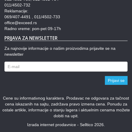
011/4502-732
Reklamacije:
069/407-4491 , 011/4502-733
office@exceed.rs
Radno vreme: pon-pet 09-17h
PRIJAVA ZA NEWSLETTER
Za najnovije informacije o našim proizvodima prijavite se na
newsletter
Prijavi se
Cene su informativnog karaktera. Prodavac ne odgovara za tačnost
cena iskazanih na sajtu, zadržava pravo izmena cena. Ponudu za
ostale artikle, informacije o stanju lagera i aktuelnim cenama možete
dobiti na upit.
Izrada internet prodavnice - Selltico 2026.