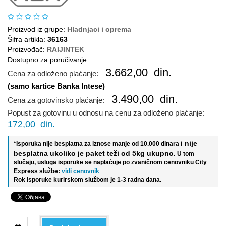
Proizvod iz grupe:
Hladnjaci i oprema
Šifra artikla:
36163
Proizvođač:
RAIJINTEK
Dostupno za poručivanje
3.662,00
din.
Cena za odloženo plaćanje:
(samo kartice Banka Intese)
3.490,00
din.
Cena za gotovinsko plaćanje:
Popust za gotovinu u odnosu na cenu za odloženo plaćanje:
172,00
din.
i nije
*Isporuka nije besplatna za iznose manje od 10.000 dinara
besplatna ukoliko je paket teži od 5kg ukupno.
U tom
slučaju, usluga isporuke se naplaćuje po zvaničnom cenovniku City
Express službe:
vidi cenovnik
Rok isporuke kurirskom službom je 1-3 radna dana.