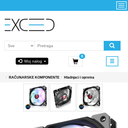
Kategorije
Početna
Akcija
Konfigurator
Kontakt
Uslovi
0
korišćenja i
Moj nalog
kupovina
GIGABYTE
RAČUNARSKE KOMPONENTE
Hladnjaci i oprema
& STEAM
PoweredByAsus
MICROSOFT