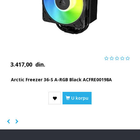
3.417,00
din.
Arctic Freezer 36-S A-RGB Black ACFRE00198A
U korpu
Previous
Next