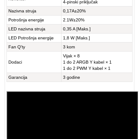
4-pinski priključak
Nazivna struja
0,17A±20%
Potrošnja energije
2.1W±20%
LED nazivna struja
0,35 A [Maks.]
LED Potrošnja energije
1,8 W [Maks.]
Fan Q'ty
3 kom
Vijak × 8
Dodaci
1 do 2 ARGB Y kabel × 1
1 do 2 PWM Y kabel × 1
Garancija
3 godine