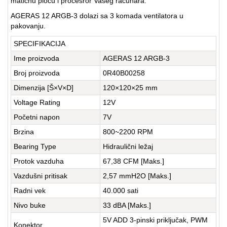
matičnu ploču i procesror Vašeg računara.
AGERAS 12 ARGB-3 dolazi sa 3 komada ventilatora u
pakovanju.
SPECIFIKACIJA
Ime proizvoda
AGERAS 12 ARGB-3
Broj proizvoda
0R40B00258
Dimenzija [Š×V×D]
120×120×25 mm
Voltage Rating
12V
Početni napon
7V
Brzina
800~2200 RPM
Bearing Type
Hidraulični ležaj
Protok vazduha
67,38 CFM [Maks.]
Vazdušni pritisak
2,57 mmH2O [Maks.]
Radni vek
40.000 sati
Nivo buke
33 dBA [Maks.]
5V ADD 3-pinski priključak, PWM
Konektor