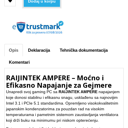
Dodaj u korpu
Opis
Deklaracija
Tehnička dokumentacija
Komentari
RAIJINTEK AMPERE – Moćno i
Efikasno Napajanje za Gejmere
Unapredi svoj gaming PC sa
RAIJINTEK AMPERE
napajanjem
koje donosi stabilnu i efikasnu snagu, usklađenu sa najnovijim
Intel 3.1 i PCIe 5.1 standardima. Opremljeno visokokvalitetnim
japanskim kondenzatorima za pouzdan rad na visokim
temperaturama i pametnim sistemom zaustavljanja ventilatora
koji drži buku na minimumu pri niskom opterećenju.