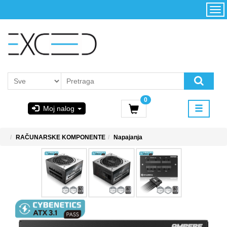
Kategorije
Početna
Akcija
Konfigurator
Kontakt
Uslovi
0
korišćenja i
Moj nalog
kupovina
GIGABYTE
RAČUNARSKE KOMPONENTE
Napajanja
& STEAM
PoweredByAsus
MICROSOFT