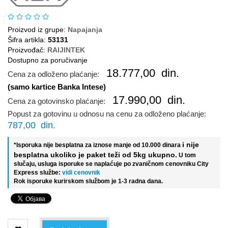
Proizvod iz grupe:
Napajanja
Šifra artikla:
53131
Proizvođač:
RAIJINTEK
Dostupno za poručivanje
18.777,00
din.
Cena za odloženo plaćanje:
(samo kartice Banka Intese)
17.990,00
din.
Cena za gotovinsko plaćanje:
Popust za gotovinu u odnosu na cenu za odloženo plaćanje:
787,00
din.
i nije
*Isporuka nije besplatna za iznose manje od 10.000 dinara
besplatna ukoliko je paket teži od 5kg ukupno.
U tom
slučaju, usluga isporuke se naplaćuje po zvaničnom cenovniku City
Express službe:
vidi cenovnik
Rok isporuke kurirskom službom je 1-3 radna dana.