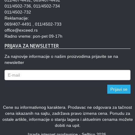
011/407-4492, 069/407-4492
011/4502-736, 011/4502-734
011/4502-732
Reklamacije:
069/407-4491 , 011/4502-733
office@exceed.rs
Radno vreme: pon-pet 09-17h
PRIJAVA ZA NEWSLETTER
Za najnovije informacije o našim proizvodima prijavite se na
newsletter
Prijavi se
Cene su informativnog karaktera. Prodavac ne odgovara za tačnost
cena iskazanih na sajtu, zadržava pravo izmena cena. Ponudu za
ostale artikle, informacije o stanju lagera i aktuelnim cenama možete
dobiti na upit.
Izrada internet prodavnice - Selltico 2026.