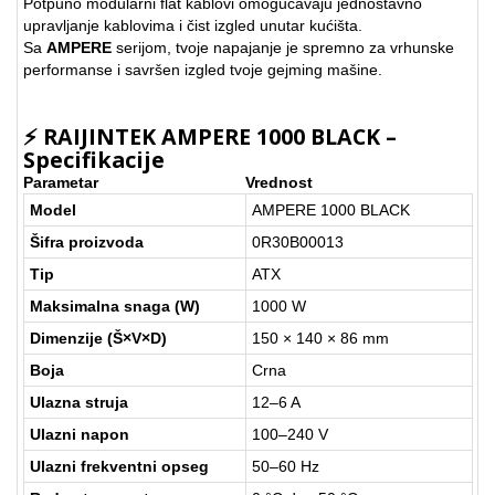
Potpuno modularni flat kablovi omogućavaju jednostavno
upravljanje kablovima i čist izgled unutar kućišta.
Sa
AMPERE
serijom, tvoje napajanje je spremno za vrhunske
performanse i savršen izgled tvoje gejming mašine.
⚡
RAIJINTEK AMPERE 1000 BLACK –
Specifikacije
Parametar
Vrednost
Model
AMPERE 1000 BLACK
Šifra proizvoda
0R30B00013
Tip
ATX
Maksimalna snaga (W)
1000 W
Dimenzije (Š×V×D)
150 × 140 × 86 mm
Boja
Crna
Ulazna struja
12–6 A
Ulazni napon
100–240 V
Ulazni frekventni opseg
50–60 Hz