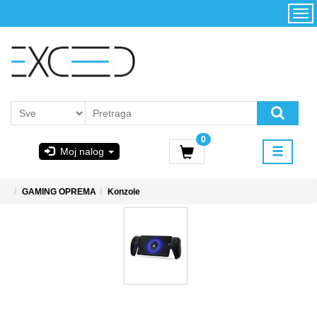
Kategorije
Početna
Akcija
Konfigurator
Kontakt
Uslovi
0
korišćenja i
Moj nalog
kupovina
GIGABYTE
GAMING OPREMA
Konzole
& STEAM
PoweredByAsus
MICROSOFT