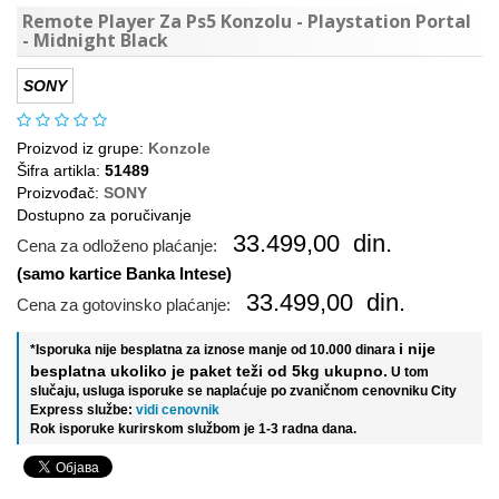
Remote Player Za Ps5 Konzolu - Playstation Portal
- Midnight Black
SONY
Proizvod iz grupe:
Konzole
Šifra artikla:
51489
Proizvođač:
SONY
Dostupno za poručivanje
33.499,00
din.
Cena za odloženo plaćanje:
(samo kartice Banka Intese)
33.499,00
din.
Cena za gotovinsko plaćanje:
i nije
*Isporuka nije besplatna za iznose manje od 10.000 dinara
besplatna ukoliko je paket teži od 5kg ukupno.
U tom
slučaju, usluga isporuke se naplaćuje po zvaničnom cenovniku City
Express službe:
vidi cenovnik
Rok isporuke kurirskom službom je 1-3 radna dana.