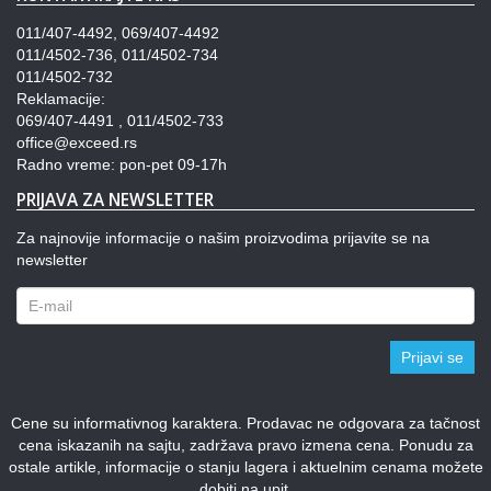
011/407-4492, 069/407-4492
011/4502-736, 011/4502-734
011/4502-732
Reklamacije:
069/407-4491 , 011/4502-733
office@exceed.rs
Radno vreme: pon-pet 09-17h
PRIJAVA ZA NEWSLETTER
Za najnovije informacije o našim proizvodima prijavite se na
newsletter
Prijavi se
Cene su informativnog karaktera. Prodavac ne odgovara za tačnost
cena iskazanih na sajtu, zadržava pravo izmena cena. Ponudu za
ostale artikle, informacije o stanju lagera i aktuelnim cenama možete
dobiti na upit.