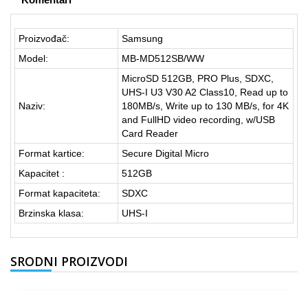
Proizvođač:
Samsung
Model:
MB-MD512SB/WW
MicroSD 512GB, PRO Plus, SDXC,
UHS-I U3 V30 A2 Class10, Read up to
Naziv:
180MB/s, Write up to 130 MB/s, for 4K
and FullHD video recording, w/USB
Card Reader
Format kartice:
Secure Digital Micro
Kapacitet :
512GB
Format kapaciteta:
SDXC
Brzinska klasa:
UHS-I
SRODNI PROIZVODI