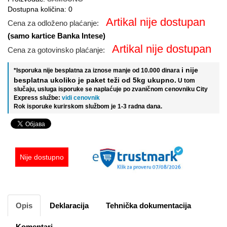
Dostupna količina: 0
Artikal nije dostupan
Cena za odloženo plaćanje:
(samo kartice Banka Intese)
Artikal nije dostupan
Cena za gotovinsko plaćanje:
i nije
*Isporuka nije besplatna za iznose manje od 10.000 dinara
besplatna ukoliko je paket teži od 5kg ukupno.
U tom
slučaju, usluga isporuke se naplaćuje po zvaničnom cenovniku City
Express službe:
vidi cenovnik
Rok isporuke kurirskom službom je 1-3 radna dana.
Nije dostupno
Opis
Deklaracija
Tehnička dokumentacija
Komentari