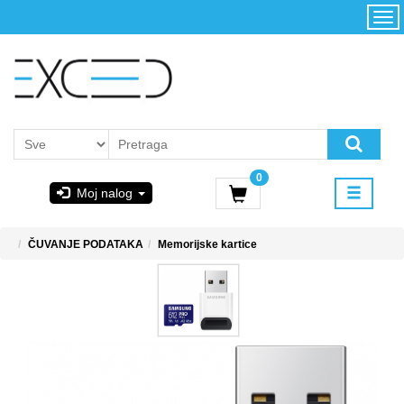
Kategorije
Početna
Akcija
Konfigurator
Kontakt
Uslovi
0
korišćenja i
Moj nalog
kupovina
GIGABYTE
ČUVANJE PODATAKA
Memorijske kartice
& STEAM
PoweredByAsus
MICROSOFT