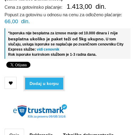
1.413,00
din.
Cena za gotovinsko plaćanje:
Popust za gotovinu u odnosu na cenu za odloženo plaćanje:
66,00
din.
i nije
*Isporuka nije besplatna za iznose manje od 10.000 dinara
besplatna ukoliko je paket teži od 5kg ukupno.
U tom
slučaju, usluga isporuke se naplaćuje po zvaničnom cenovniku City
Express službe:
vidi cenovnik
Rok isporuke kurirskom službom je 1-3 radna dana.
Dodaj u korpu