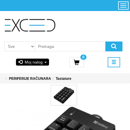
Kategorije
Početna
Akcija
Konfigurator
Kontakt
Uslovi
0
korišćenja i
Moj nalog
kupovina
GIGABYTE
PERIFERIJE RAČUNARA
Tastature
& STEAM
PoweredByAsus
MICROSOFT