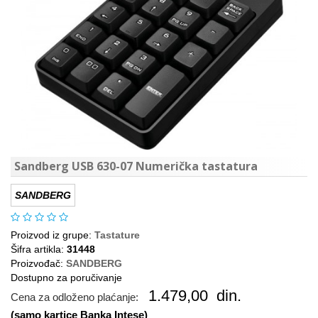
Sandberg USB 630-07 Numerička tastatura
SANDBERG
Proizvod iz grupe:
Tastature
Šifra artikla:
31448
Proizvođač:
SANDBERG
Dostupno za poručivanje
1.479,00
din.
Cena za odloženo plaćanje:
(samo kartice Banka Intese)