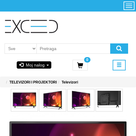
Kategorije
Početna
Akcija
Konfigurator
Kontakt
Uslovi
0
korišćenja i
Moj nalog
kupovina
GIGABYTE
TELEVIZORI I PROJEKTORI
Televizori
& STEAM
PoweredByAsus
MICROSOFT