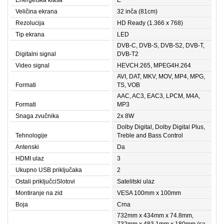
Energetska klasa
E
Veličina ekrana
32 inča (81cm)
Rezolucija
HD Ready (1.366 x 768)
Tip ekrana
LED
DVB-C, DVB-S, DVB-S2, DVB-T,
Digitalni signal
DVB-T2
Video signal
HEVCH.265, MPEG4H.264
AVI, DAT, MKV, MOV, MP4, MPG,
Formati
TS, VOB
AAC, AC3, EAC3, LPCM, M4A,
Formati
MP3
Snaga zvučnika
2x 8W
Dolby Digital, Dolby Digital Plus,
Tehnologije
Treble and Bass Control
Antenski
Da
HDMI ulaz
3
Ukupno USB priključaka
2
Ostali priključciSlotovi
Satelitski ulaz
Montiranje na zid
VESA 100mm x 100mm
Boja
Crna
732mm x 434mm x 74.8mm,