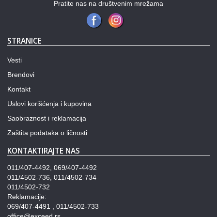
Pratite nas na društvenim mrežama
STRANICE
Vesti
Brendovi
Kontakt
Uslovi korišćenja i kupovina
Saobraznost i reklamacija
Zaštita podataka o ličnosti
KONTAKTIRAJTE NAS
011/407-4492, 069/407-4492
011/4502-736, 011/4502-734
011/4502-732
Reklamacije:
069/407-4491 , 011/4502-733
office@exceed.rs