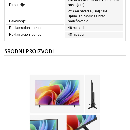
732mm x 483.1mm x 180mm (sa
Dimenzije
postoljem)
2x AAA baterije, Daljinski
upravljač, Vodič za brzo
Pakovanje
podešavanje
Reklamacioni period
48 meseci
Reklamacioni period
48 meseci
SRODNI PROIZVODI