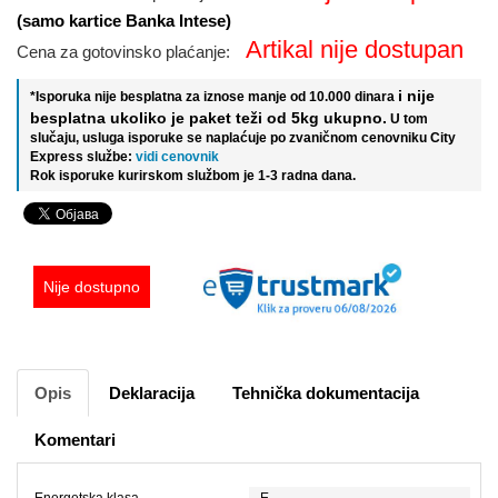
(samo kartice Banka Intese)
Artikal nije dostupan
Cena za gotovinsko plaćanje:
i nije
*Isporuka nije besplatna za iznose manje od 10.000 dinara
besplatna ukoliko je paket teži od 5kg ukupno.
U tom
slučaju, usluga isporuke se naplaćuje po zvaničnom cenovniku City
Express službe:
vidi cenovnik
Rok isporuke kurirskom službom je 1-3 radna dana.
Nije dostupno
Opis
Deklaracija
Tehnička dokumentacija
Komentari