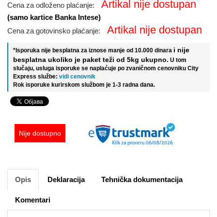
Artikal nije dostupan
Cena za odloženo plaćanje:
(samo kartice Banka Intese)
Artikal nije dostupan
Cena za gotovinsko plaćanje:
i nije
*Isporuka nije besplatna za iznose manje od 10.000 dinara
besplatna ukoliko je paket teži od 5kg ukupno.
U tom
slučaju, usluga isporuke se naplaćuje po zvaničnom cenovniku City
Express službe:
vidi cenovnik
Rok isporuke kurirskom službom je 1-3 radna dana.
Nije dostupno
Opis
Deklaracija
Tehnička dokumentacija
Komentari