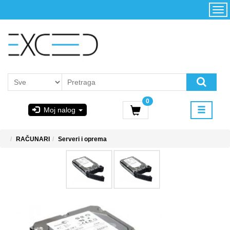
Kategorije
Početna
Akcija
Konfigurator
Kontakt
Uslovi
0
korišćenja i
Moj nalog
kupovina
GIGABYTE
RAČUNARI
Serveri i oprema
& STEAM
PoweredByAsus
MICROSOFT