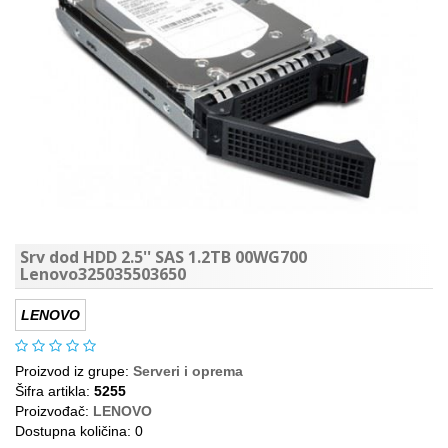
Srv dod HDD 2.5'' SAS 1.2TB 00WG700
Lenovo325035503650
LENOVO
Proizvod iz grupe:
Serveri i oprema
Šifra artikla:
5255
Proizvođač:
LENOVO
Dostupna količina: 0