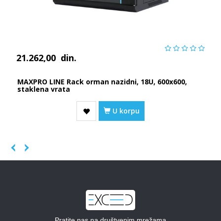
21.262,00
din.
MAXPRO LINE Rack orman nazidni, 18U, 600x600,
staklena vrata
U korpu
Previous
Next
Pratite nas na društvenim mrežama