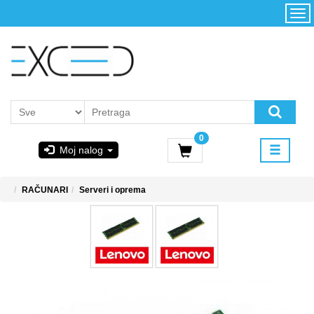
Kategorije
Početna
Akcija
Konfigurator
Kontakt
Uslovi
0
korišćenja i
Moj nalog
kupovina
GIGABYTE
RAČUNARI
Serveri i oprema
& STEAM
PoweredByAsus
MICROSOFT