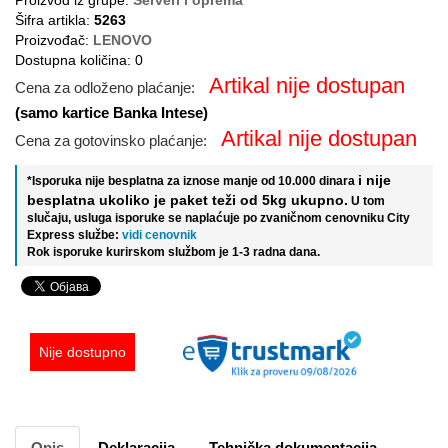
Proizvod iz grupe:
Serveri i oprema
Šifra artikla:
5263
Proizvođač:
LENOVO
Dostupna količina: 0
Artikal nije dostupan
Cena za odloženo plaćanje:
(samo kartice Banka Intese)
Artikal nije dostupan
Cena za gotovinsko plaćanje:
i nije
*Isporuka nije besplatna za iznose manje od 10.000 dinara
besplatna ukoliko je paket teži od 5kg ukupno.
U tom
slučaju, usluga isporuke se naplaćuje po zvaničnom cenovniku City
Express službe:
vidi cenovnik
Rok isporuke kurirskom službom je 1-3 radna dana.
Nije dostupno
Opis
Deklaracija
Tehnička dokumentacija