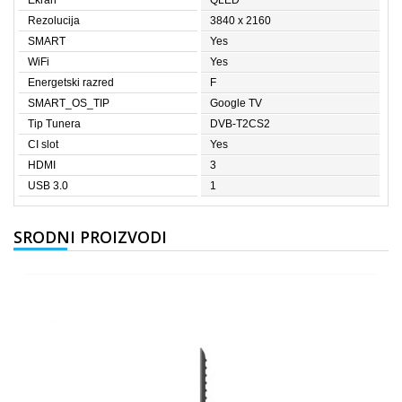
Ekran
QLED
Rezolucija
3840 x 2160
SMART
Yes
WiFi
Yes
Energetski razred
F
SMART_OS_TIP
Google TV
Tip Tunera
DVB-T2CS2
CI slot
Yes
HDMI
3
USB 3.0
1
SRODNI PROIZVODI