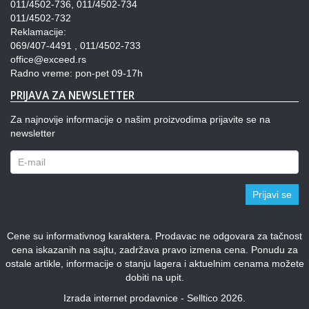
011/4502-736, 011/4502-734
011/4502-732
Reklamacije:
069/407-4491 , 011/4502-733
office@exceed.rs
Radno vreme: pon-pet 09-17h
PRIJAVA ZA NEWSLETTER
Za najnovije informacije o našim proizvodima prijavite se na
newsletter
Prijavi se
Cene su informativnog karaktera. Prodavac ne odgovara za tačnost
cena iskazanih na sajtu, zadržava pravo izmena cena. Ponudu za
ostale artikle, informacije o stanju lagera i aktuelnim cenama možete
dobiti na upit.
Izrada internet prodavnice - Selltico 2026.