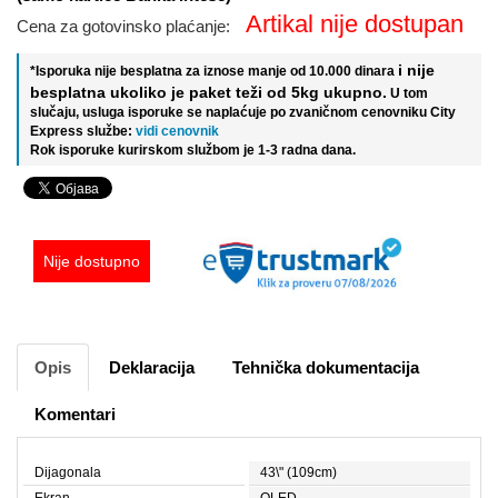
Artikal nije dostupan
Cena za gotovinsko plaćanje:
i nije
*Isporuka nije besplatna za iznose manje od 10.000 dinara
besplatna ukoliko je paket teži od 5kg ukupno.
U tom
slučaju, usluga isporuke se naplaćuje po zvaničnom cenovniku City
Express službe:
vidi cenovnik
Rok isporuke kurirskom službom je 1-3 radna dana.
Nije dostupno
Opis
Deklaracija
Tehnička dokumentacija
Komentari
Dijagonala
43\" (109cm)