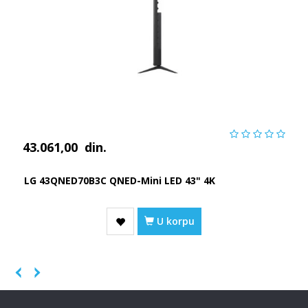
43.061,00
din.
LG 43QNED70B3C QNED-Mini LED 43" 4K
U korpu
Previous
Next