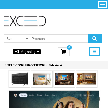
Kategorije
Početna
Akcija
Konfigurator
Kontakt
Uslovi
0
korišćenja i
Moj nalog
kupovina
GIGABYTE
TELEVIZORI I PROJEKTORI
Televizori
& STEAM
PoweredByAsus
MICROSOFT