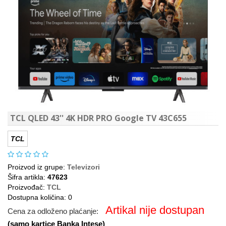
TCL QLED 43'' 4K HDR PRO Google TV 43C655
TCL
Proizvod iz grupe:
Televizori
Šifra artikla:
47623
Proizvođač:
TCL
Dostupna količina: 0
Artikal nije dostupan
Cena za odloženo plaćanje:
(samo kartice Banka Intese)