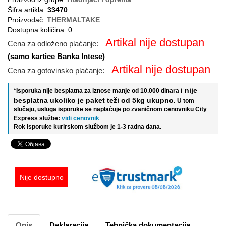
Šifra artikla:
33470
Proizvođač:
THERMALTAKE
Dostupna količina: 0
Artikal nije dostupan
Cena za odloženo plaćanje:
(samo kartice Banka Intese)
Artikal nije dostupan
Cena za gotovinsko plaćanje:
i nije
*Isporuka nije besplatna za iznose manje od 10.000 dinara
besplatna ukoliko je paket teži od 5kg ukupno.
U tom
slučaju, usluga isporuke se naplaćuje po zvaničnom cenovniku City
Express službe:
vidi cenovnik
Rok isporuke kurirskom službom je 1-3 radna dana.
Nije dostupno
Opis
Deklaracija
Tehnička dokumentacija