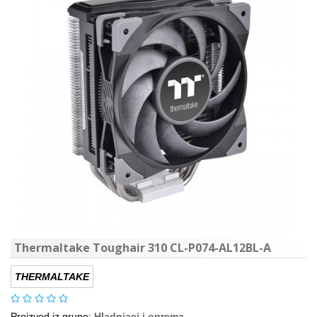
Thermaltake Toughair 310 CL-P074-AL12BL-A
THERMALTAKE
Proizvod iz grupe:
Hladnjaci i oprema