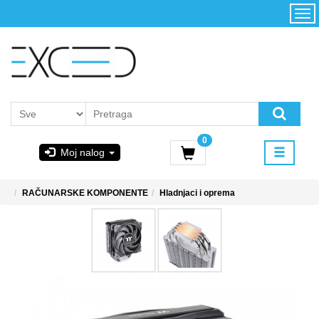
Kategorije
Početna
Akcija
Konfigurator
Kontakt
Uslovi
0
korišćenja i
Moj nalog
kupovina
GIGABYTE
RAČUNARSKE KOMPONENTE
Hladnjaci i oprema
& STEAM
PoweredByAsus
MICROSOFT