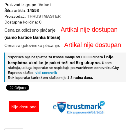
Proizvod iz grupe:
Volani
Šifra artikla:
14558
Proizvođač:
THRUSTMASTER
Dostupna količina: 0
Artikal nije dostupan
Cena za odloženo plaćanje:
(samo kartice Banka Intese)
Artikal nije dostupan
Cena za gotovinsko plaćanje:
i nije
*Isporuka nije besplatna za iznose manje od 10.000 dinara
besplatna ukoliko je paket teži od 5kg ukupno.
U tom
slučaju, usluga isporuke se naplaćuje po zvaničnom cenovniku City
Express službe:
vidi cenovnik
Rok isporuke kurirskom službom je 1-3 radna dana.
Nije dostupno