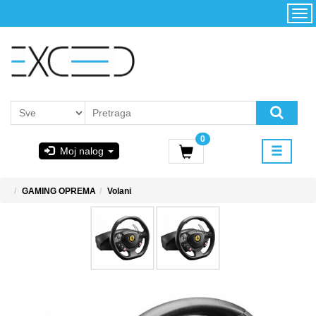
Kategorije
Početna
Akcija
Konfigurator
Kontakt
Uslovi
0
korišćenja i
Moj nalog
kupovina
GIGABYTE
GAMING OPREMA
Volani
& STEAM
PoweredByAsus
MICROSOFT