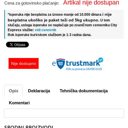
Artikal nije dostupan
Cena za gotovinsko plaćanje:
i nije
*Isporuka nije besplatna za iznose manje od 10.000 dinara
besplatna ukoliko je paket teži od 5kg ukupno.
U tom
slučaju, usluga isporuke se naplaćuje po zvaničnom cenovniku City
Express službe:
vidi cenovnik
Rok isporuke kurirskom službom je 1-3 radna dana.
Nije dostupno
Opis
Deklaracija
Tehnička dokumentacija
Komentari
SRODNI PROIZVODI