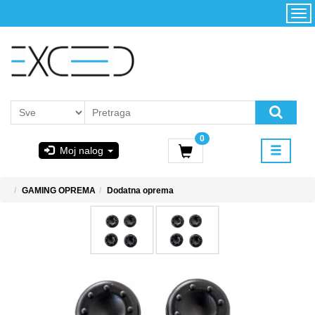
Kategorije
Početna
Akcija
Konfigurator
Kontakt
Uslovi
0
korišćenja i
Moj nalog
kupovina
GIGABYTE
GAMING OPREMA
Dodatna oprema
& STEAM
PoweredByAsus
MICROSOFT