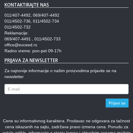
KONTAKTIRAJTE NAS
011/407-4492, 069/407-4492
011/4502-736, 011/4502-734
011/4502-732
Reklamacije:
069/407-4491 , 011/4502-733
office@exceed.rs
Radno vreme: pon-pet 09-17h
PRIJAVA ZA NEWSLETTER
Za najnovije informacije o našim proizvodima prijavite se na
newsletter
Prijavi se
Cene su informativnog karaktera. Prodavac ne odgovara za tačnost
cena iskazanih na sajtu, zadržava pravo izmena cena. Ponudu za
ostale artikle, informacije o stanju lagera i aktuelnim cenama možete