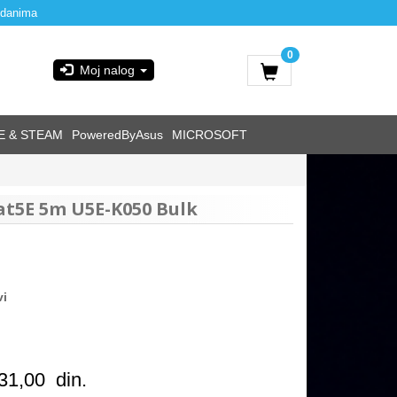
 danima
0
Moj nalog
E & STEAM
PoweredByAsus
MICROSOFT
at5E 5m U5E-K050 Bulk
vi
31,00
din.