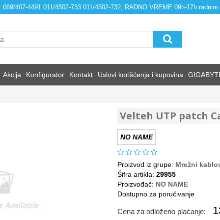
4; 069/407-4491 011/4502-733 011/4502-732; RADNO VREME 09h-17h radnim
Akcija
Konfigurator
Kontakt
Uslovi korišćenja i kupovina
GIGABYT
Velteh UTP patch C
NO NAME
Proizvod iz grupe:
Mrežni kablo
Šifra artikla:
29955
Proizvođač:
NO NAME
Dostupno za poručivanje
1
Cena za odloženo plaćanje: