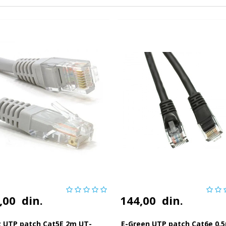
,00
din.
144,00
din.
z UTP patch Cat5E 2m UT-
E-Green UTP patch Cat6e 0.5