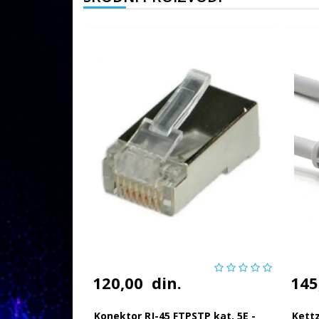
120,00
din.
145
Konektor RJ-45 FTPSTP kat. 5E -
Kett