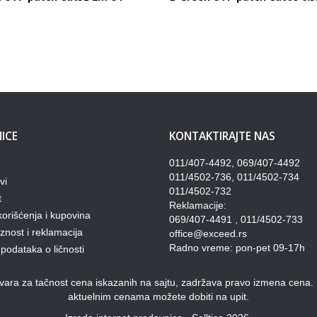
ICE
KONTAKTIRAJTE NAS
011/407-4492, 069/407-4492
011/4502-736, 011/4502-734
vi
011/4502-732
t
Reklamacije:
korišćenja i kupovina
069/407-4491 , 011/4502-733
nost i reklamacija
office@exceed.rs
Radno vreme: pon-pet 09-17h
 podataka o ličnosti
ra za tačnost cena iskazanih na sajtu, zadržava pravo izmena cena. Pon
aktuelnim cenama možete dobiti na upit.