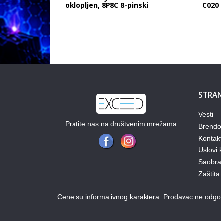
oklopljen, 8P8C 8-pinski
C020
STRAN
Vesti
Pratite nas na društvenim mrežama
Brendo
Kontak
Uslovi 
Saobraz
Zaštita
Cene su informativnog karaktera. Prodavac ne odgova