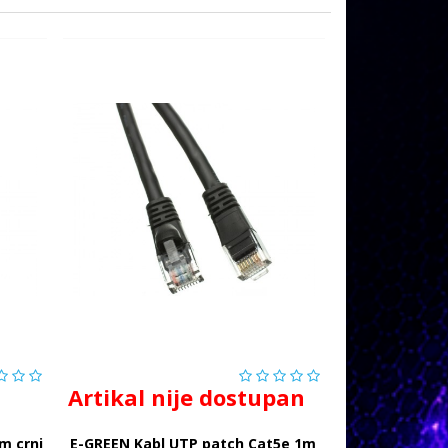
Artikal nije dostupan
m crni
E-GREEN Kabl UTP patch Cat5e 1m