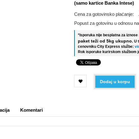
(samo kartice Banka Intese)
Cena za gotovinsko plaćanje:
Popust za gotovinu u odnosu na
*Isporuka nije besplatna za iznos
paket teži od 5kg ukupno.
U 
cenovniku City Express službe:
vi
Rok isporuke kurirskom službom j
Dodaj u korpu
acija
Komentari