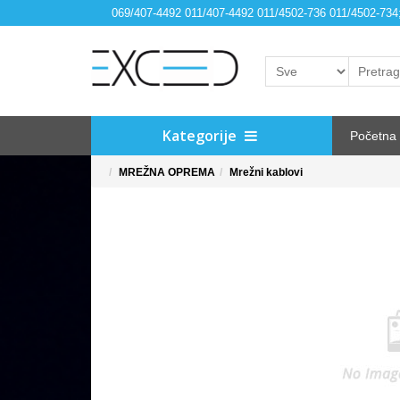
069/407-4492 011/407-4492 011/4502-736 011/4502-73
Kategorije
Početna
MREŽNA OPREMA
Mrežni kablovi