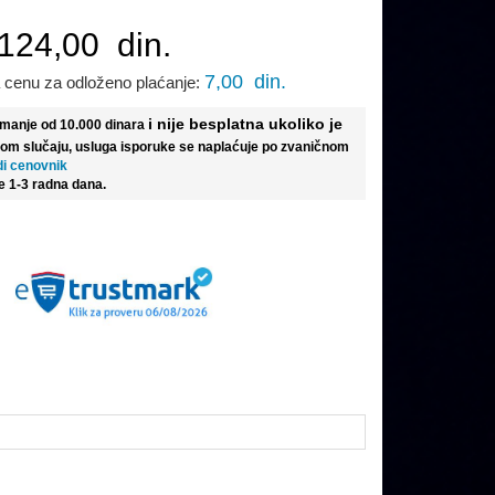
124,00
din.
7,00
din.
 cenu za odloženo plaćanje:
i nije besplatna ukoliko je
e manje od 10.000 dinara
tom slučaju, usluga isporuke se naplaćuje po zvaničnom
di cenovnik
e 1-3 radna dana.