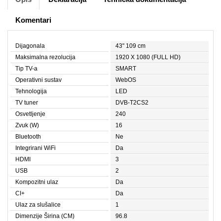
Komentari
Dijagonala
43" 109 cm
Maksimalna rezolucija
1920 X 1080 (FULL HD)
Tip TV-a
SMART
Operativni sustav
WebOS
Tehnologija
LED
TV tuner
DVB-T2CS2
Osvetljenje
240
Zvuk (W)
16
Bluetooth
Ne
Integrirani WiFi
Da
HDMI
3
USB
2
Kompozitni ulaz
Da
CI+
Da
Ulaz za slušalice
1
Dimenzije Širina (CM)
96.8