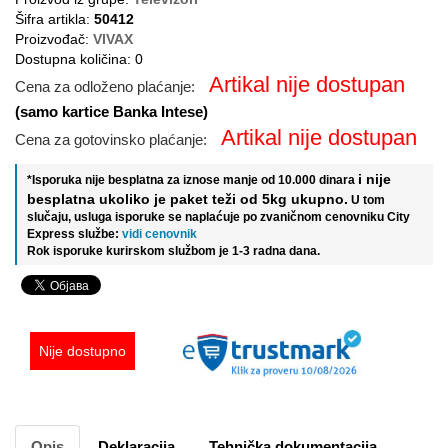
Šifra artikla:
50412
Proizvođač:
VIVAX
Dostupna količina: 0
Artikal nije dostupan
Cena za odloženo plaćanje:
(samo kartice Banka Intese)
Artikal nije dostupan
Cena za gotovinsko plaćanje:
i nije
*Isporuka nije besplatna za iznose manje od 10.000 dinara
besplatna ukoliko je paket teži od 5kg ukupno.
U tom
slučaju, usluga isporuke se naplaćuje po zvaničnom cenovniku City
Express službe:
vidi cenovnik
Rok isporuke kurirskom službom je 1-3 radna dana.
Nije dostupno
Opis
Deklaracija
Tehnička dokumentacija