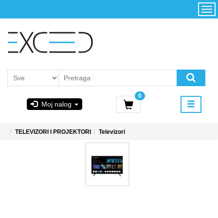
Kategorije
Početna
Akcija
Konfigurator
Kontakt
Uslovi
0
korišćenja i
Moj nalog
kupovina
GIGABYTE
TELEVIZORI I PROJEKTORI
Televizori
& STEAM
PoweredByAsus
MICROSOFT