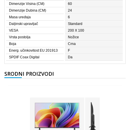
Dimenzije Visina (CM)
60
Dimenzije Dubina (CM)
24
Masa uređaja
6
Daljinski upravljač
Standard
VESA
200 X 100
Vrsta postolja
Nožice
Boja
Crna
Energ. učinkovitost EU 201913
F
SPDIF Coax Digital
Da
SRODNI PROIZVODI