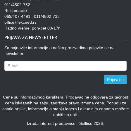
011/4502-732
Reklamacije:
069/407-4491 , 011/4502-733
office@exceed.rs
Radno vreme: pon-pet 09-17h
PRIJAVA ZA NEWSLETTER
Za najnovije informacije o našim proizvodima prijavite se na
newsletter
Prijavi se
Cene su informativnog karaktera. Prodavac ne odgovara za tačnost
cena iskazanih na sajtu, zadržava pravo izmena cena. Ponudu za
ostale artikle, informacije o stanju lagera i aktuelnim cenama možete
dobiti na upit.
Izrada internet prodavnice - Selltico 2026.