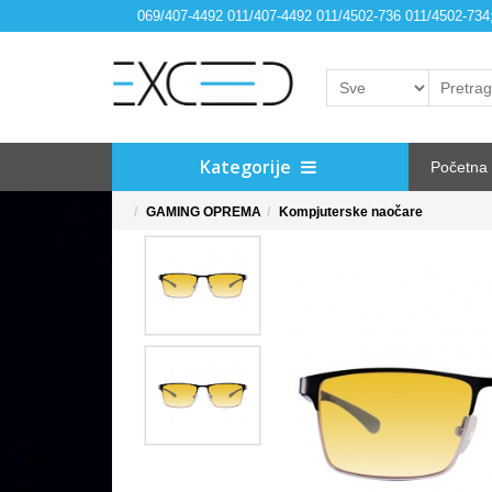
069/407-4492 011/407-4492 011/4502-736 011/4502-73
Kategorije
Početna
GAMING OPREMA
Kompjuterske naočare