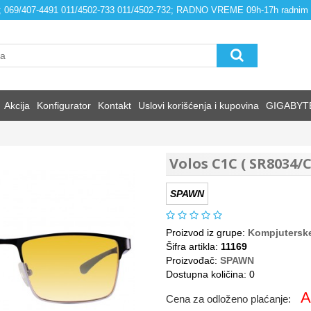
4; 069/407-4491 011/4502-733 011/4502-732; RADNO VREME 09h-17h radnim
Akcija
Konfigurator
Kontakt
Uslovi korišćenja i kupovina
GIGABYT
Volos C1C ( SR8034/C
SPAWN
Proizvod iz grupe:
Kompjuterske
Šifra artikla:
11169
Proizvođač:
SPAWN
Dostupna količina: 0
A
Cena za odloženo plaćanje: