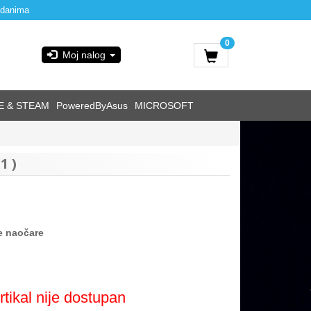
 danima
0
Moj nalog
E & STEAM
PoweredByAsus
MICROSOFT
1 )
 naočare
rtikal nije dostupan