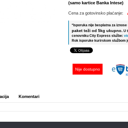
(samo kartice Banka Intese)
Cena za gotovinsko plaćanje:
*Isporuka nije besplatna za iznos
paket teži od 5kg ukupno.
U 
cenovniku City Express službe:
vi
Rok isporuke kurirskom službom j
Nije dostupno
acija
Komentari