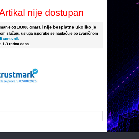
Artikal nije dostupan
i nije besplatna ukoliko je
e manje od 10.000 dinara
tom slučaju, usluga isporuke se naplaćuje po zvaničnom
di cenovnik
e 1-3 radna dana.