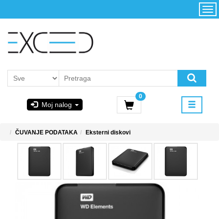
Kategorije
Početna
Akcija
Konfigurator
Kontakt
Uslovi
0
korišćenja i
Moj nalog
kupovina
GIGABYTE
ČUVANJE PODATAKA
Eksterni diskovi
& STEAM
PoweredByAsus
MICROSOFT