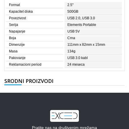
Format
2.5"
Kapacitet diska
500GB
Povezivost
USB 2.0, USB 3.0
Serija
Elements Portable
Napajanje
USB 5V
Boja
Crna
Dimenzije
111mm x 82mm x 15mm
Masa
134g
Pakovanje
USB 3.0 kabl
Reklamacioni period
24 meseca
SRODNI PROIZVODI
Pratite nas na društvenim mrežama