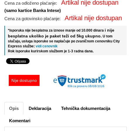
Artikal nije dostupan
Cena za odloženo plaćanje:
(samo kartice Banka Intese)
Artikal nije dostupan
Cena za gotovinsko plaćanje:
i nije
*Isporuka nije besplatna za iznose manje od 10.000 dinara
besplatna ukoliko je paket teži od 5kg ukupno.
U tom
slučaju, usluga isporuke se naplaćuje po zvaničnom cenovniku City
Express službe:
vidi cenovnik
Rok isporuke kurirskom službom je 1-3 radna dana.
Nije dostupno
Opis
Deklaracija
Tehnička dokumentacija
Komentari