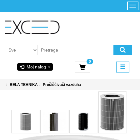
Kategorije
Početna
Akcija
Konfigurator
Kontakt
Uslovi
0
korišćenja i
Moj nalog
kupovina
GIGABYTE
BELA TEHNIKA
Prečišćivači vazduha
& STEAM
PoweredByAsus
MICROSOFT