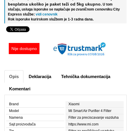
besplatna ukoliko je paket teži od 5kg ukupno.
U tom
slučaju, usluga isporuke se naplaćuje po zvaničnom cenovniku City
Express službe:
vidi cenovnik
Rok isporuke kurirskom službom je 1-3 radna dana.
Nije dostupno
Opis
Deklaracija
Tehnička dokumentacija
Komentari
Brand
Xiaomi
Model
Mi Smart Air Purifier 4 Filter
Namena
Filter za preciscavanje vazduha
Sajt proizvođača
https://www.mi.com
Tip
Filter za prečišćivač vazduha