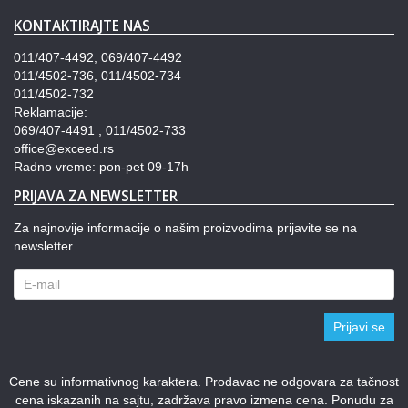
KONTAKTIRAJTE NAS
011/407-4492, 069/407-4492
011/4502-736, 011/4502-734
011/4502-732
Reklamacije:
069/407-4491 , 011/4502-733
office@exceed.rs
Radno vreme: pon-pet 09-17h
PRIJAVA ZA NEWSLETTER
Za najnovije informacije o našim proizvodima prijavite se na
newsletter
Prijavi se
Cene su informativnog karaktera. Prodavac ne odgovara za tačnost
cena iskazanih na sajtu, zadržava pravo izmena cena. Ponudu za