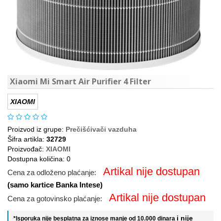
Xiaomi Mi Smart Air Purifier 4 Filter
XIAOMI
Proizvod iz grupe:
Prečišćivači vazduha
Šifra artikla:
32729
Proizvođač:
XIAOMI
Dostupna količina: 0
Artikal nije dostupan
Cena za odloženo plaćanje:
(samo kartice Banka Intese)
Artikal nije dostupan
Cena za gotovinsko plaćanje:
i nije
*Isporuka nije besplatna za iznose manje od 10.000 dinara