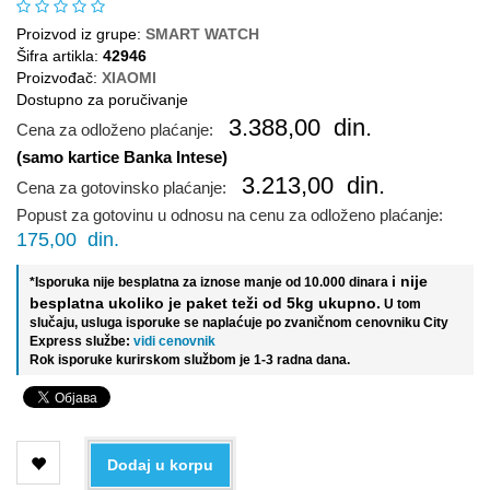
Proizvod iz grupe:
SMART WATCH
Šifra artikla:
42946
Proizvođač:
XIAOMI
Dostupno za poručivanje
3.388,00
din.
Cena za odloženo plaćanje:
(samo kartice Banka Intese)
3.213,00
din.
Cena za gotovinsko plaćanje:
Popust za gotovinu u odnosu na cenu za odloženo plaćanje:
175,00
din.
i nije
*Isporuka nije besplatna za iznose manje od 10.000 dinara
besplatna ukoliko je paket teži od 5kg ukupno.
U tom
slučaju, usluga isporuke se naplaćuje po zvaničnom cenovniku City
Express službe:
vidi cenovnik
Rok isporuke kurirskom službom je 1-3 radna dana.
Dodaj u korpu