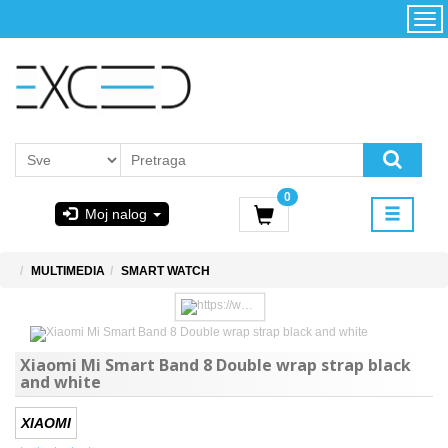
Kategorije
Početna
Akcija
Konfigurator
Kontakt
Uslovi
0
korišćenja i
Moj nalog
kupovina
GIGABYTE
MULTIMEDIA
SMART WATCH
& STEAM
PoweredByAsus
Xiaomi Mi Smart Band 8 Double wrap strap black
and white
MICROSOFT
XIAOMI