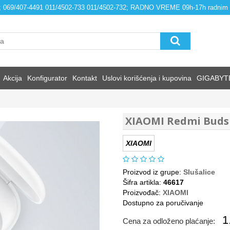
4; 069/407-4491 011/4502-733 011/4502-732; RADNO VREME 09h-17h radnim
Akcija
Konfigurator
Kontakt
Uslovi korišćenja i kupovina
GIGABYT
XIAOMI Redmi Buds 
XIAOMI
Proizvod iz grupe:
Slušalice
Šifra artikla:
46617
Proizvođač:
XIAOMI
Dostupno za poručivanje
1
Cena za odloženo plaćanje: