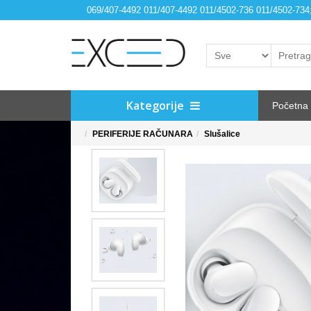
069/407-4492 011/407-4492 011/4502-736 011/4502-73
Kategorije
Početna
PERIFERIJE RAČUNARA
Slušalice