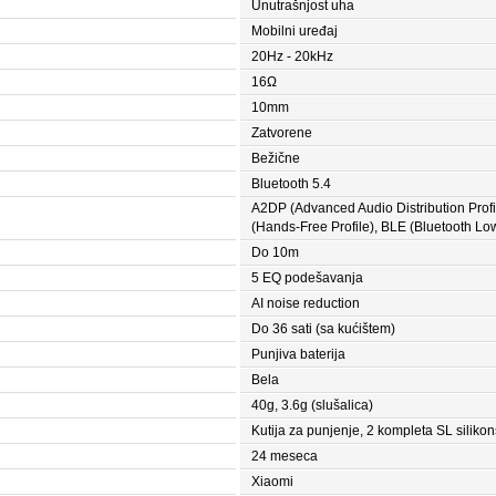
Unutrašnjost uha
Mobilni uređaj
20Hz - 20kHz
16Ω
10mm
Zatvorene
Bežične
Bluetooth 5.4
A2DP (Advanced Audio Distribution Prof
(Hands-Free Profile), BLE (Bluetooth Lo
Do 10m
5 EQ podešavanja
AI noise reduction
Do 36 sati (sa kućištem)
Punjiva baterija
Bela
40g, 3.6g (slušalica)
Kutija za punjenje, 2 kompleta SL siliko
24 meseca
Xiaomi