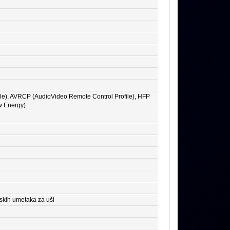
ile), AVRCP (AudioVideo Remote Control Profile), HFP
w Energy)
nskih umetaka za uši