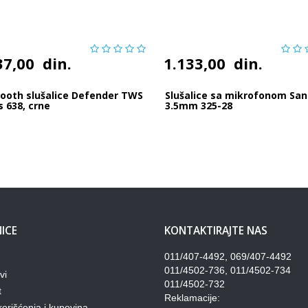
37,00
din.
1.133,00
din.
tooth slušalice Defender TWS
Slušalice sa mikrofonom Sa
 638, crne
3.5mm 325-28
ICE
KONTAKTIRAJTE NAS
011/407-4492, 069/407-4492
011/4502-736, 011/4502-734
vi
011/4502-732
t
Reklamacije:
korišćenja i kupovina