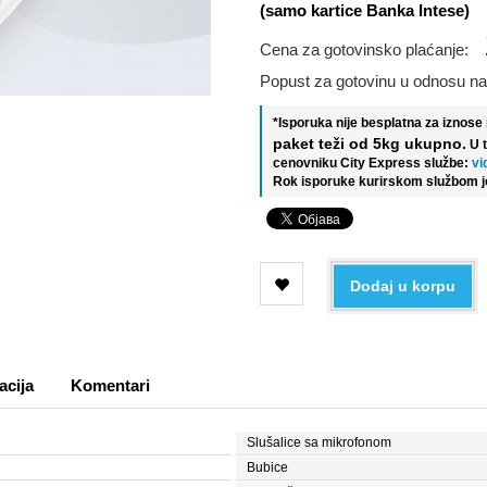
(samo kartice Banka Intese)
Cena za gotovinsko plaćanje:
Popust za gotovinu u odnosu na
*Isporuka nije besplatna za iznos
paket teži od 5kg ukupno.
U 
cenovniku City Express službe:
vi
Rok isporuke kurirskom službom j
Dodaj u korpu
acija
Komentari
Slušalice sa mikrofonom
Bubice