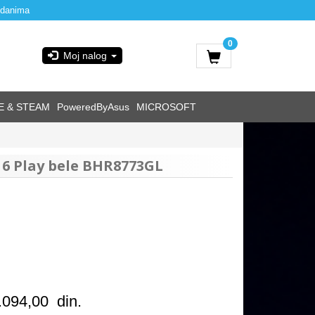
 danima
0
Moj nalog
E & STEAM
PoweredByAsus
MICROSOFT
6 Play bele BHR8773GL
.094,00
din.