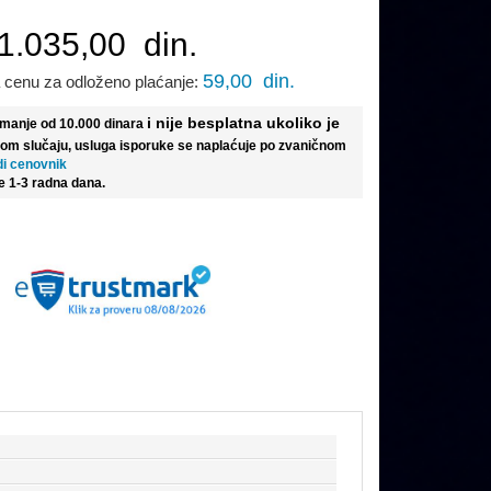
1.035,00
din.
59,00
din.
 cenu za odloženo plaćanje:
i nije besplatna ukoliko je
e manje od 10.000 dinara
tom slučaju, usluga isporuke se naplaćuje po zvaničnom
di cenovnik
e 1-3 radna dana.