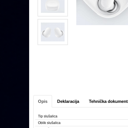
Opis
Deklaracija
Tehnička dokument
Tip slušalica
Oblik slušalica