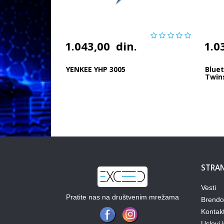
1.043,00
din.
1.0
YENKEE YHP 3005
Blue
Twins
STRAN
Vesti
Pratite nas na društvenim mrežama
Brendo
Kontak
Uslovi 