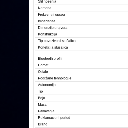
Stil nošenja
Namena
Frekventni opseg
Impedansa
Dimenzije drajvera
Konstrukcija
Tip povezivosti slušalica
Konekcija slušalica
Bluetooth profili
Domet
Ostalo
Podržane tehnologije
Autonomija
Tip
Boja
Masa
Pakovanje
Reklamacioni period
Brand