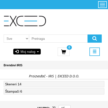
Kategorije
Početna
Akcija
Konfigurator
Kontakt
Uslovi
0
korišćenja i
Moj nalog
kupovina
GIGABYTE
Brendovi
IRIS
& STEAM
Proizvođač - IRIS | EXCEED D.O.O.
PoweredByAsus
Skeneri
14
Štampači
6
MICROSOFT