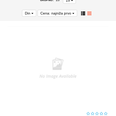
15
20
UKUPNO:
Din
Cena: najniža prvo