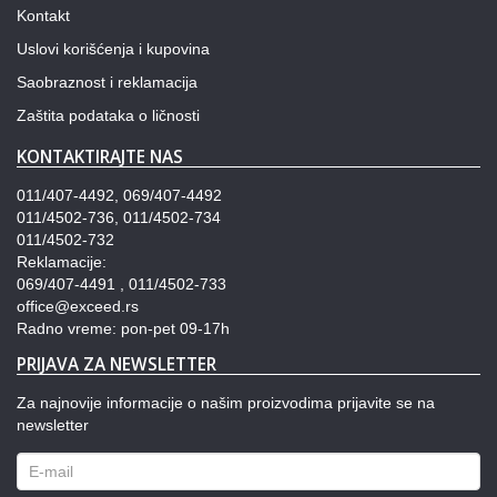
Kontakt
Uslovi korišćenja i kupovina
Saobraznost i reklamacija
Zaštita podataka o ličnosti
KONTAKTIRAJTE NAS
011/407-4492, 069/407-4492
011/4502-736, 011/4502-734
011/4502-732
Reklamacije:
069/407-4491 , 011/4502-733
office@exceed.rs
Radno vreme: pon-pet 09-17h
PRIJAVA ZA NEWSLETTER
Za najnovije informacije o našim proizvodima prijavite se na
newsletter