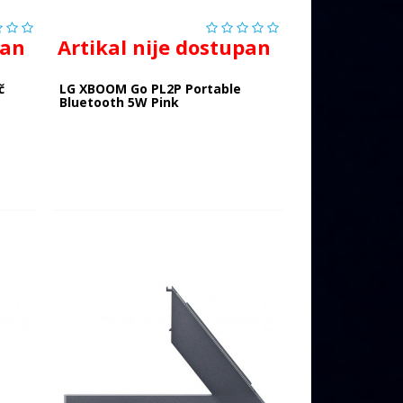
pan
Artikal nije dostupan
č
LG XBOOM Go PL2P Portable
Bluetooth 5W Pink