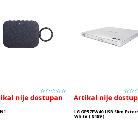
tikal nije dostupan
Artikal nije dostu
PN1
LG GP57EW40 USB Slim Exter
White ( 9489 )