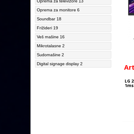
Oprema za televizore
13
Oprema za monitore
6
Soundbar
18
Frižideri
19
Veš mašine
16
Mikrotalasne
2
Sudomašine
2
Digital signage display
2
Ar
LG 2
1ms