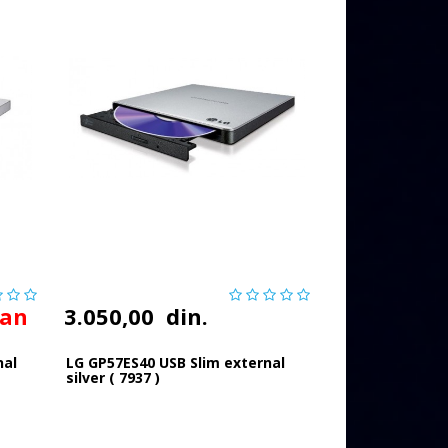
pan
3.050,00
din.
nal
LG GP57ES40 USB Slim external
silver ( 7937 )