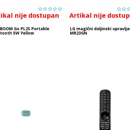
tikal nije dostupan
Artikal nije dostu
XBOOM Go PL2S Portable
LG magični daljinski upravlja
etooth 5W Yellow
MR23GN