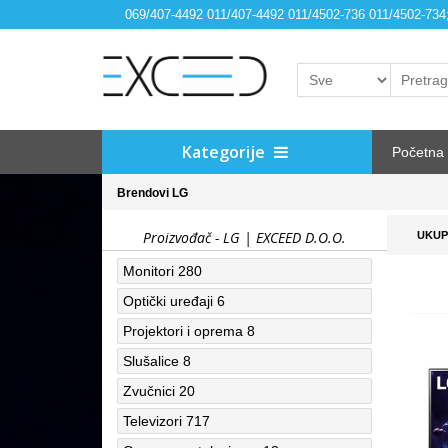
069/407-4492 011/407-4492 011/4502-736 011/4502-73
Kategorije
Početna
Brendovi
LG
Proizvođač - LG | EXCEED D.O.O.
UKUP
Monitori
280
Optički uređaji
6
Projektori i oprema
8
Slušalice
8
Zvučnici
20
Televizori
717