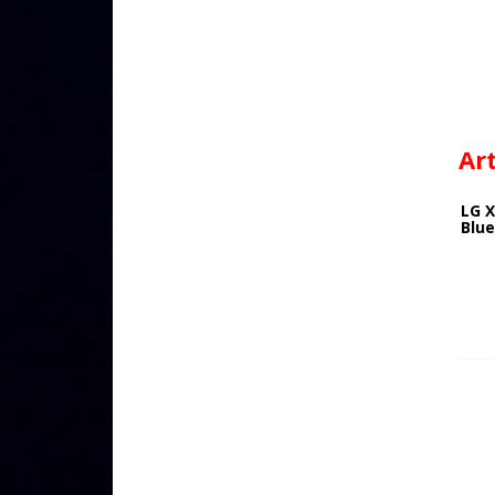
Ar
LG 
Blu