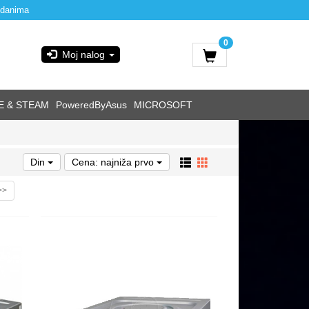
 danima
0
Moj nalog
E & STEAM
PoweredByAsus
MICROSOFT
Din
Cena: najniža prvo
>>