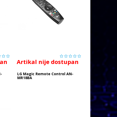
pan
Artikal nije dostupan
N-
LG Magic Remote Control AN-
MR18BA