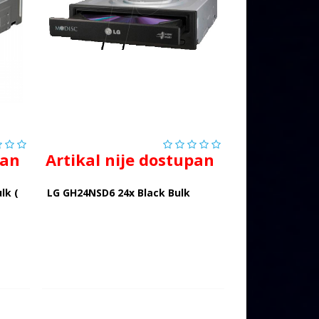
pan
Artikal nije dostupan
lk (
LG GH24NSD6 24x Black Bulk