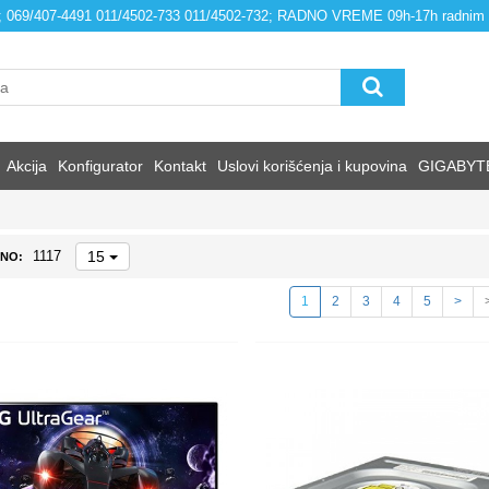
4; 069/407-4491 011/4502-733 011/4502-732; RADNO VREME 09h-17h radnim
Akcija
Konfigurator
Kontakt
Uslovi korišćenja i kupovina
GIGABYT
15
1117
NO:
1
2
3
4
5
>