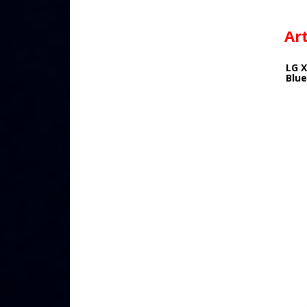
Ar
LG 
Blu