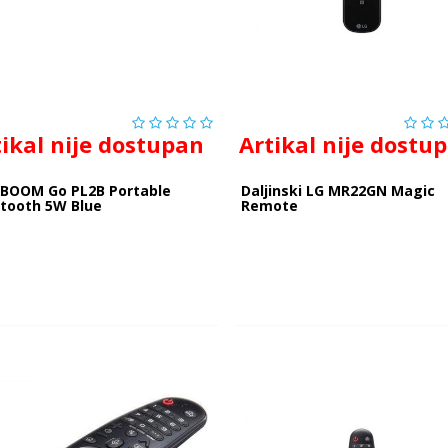
tikal nije dostupan
Artikal nije dostu
XBOOM Go PL2B Portable
Daljinski LG MR22GN Magic
etooth 5W Blue
Remote