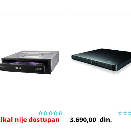
tikal nije dostupan
3.690,00
din.